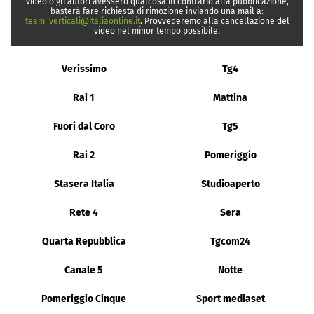
video o gli autori avessero qualcosa in contrario alla pubblicazione,
basterà fare richiesta di rimozione inviando una mail a:
team_verticali@italiaonline.it
. Provvederemo alla cancellazione del
video nel minor tempo possibile.
Verissimo
Tg4
Rai 1
Mattina
Fuori dal Coro
Tg5
Rai 2
Pomeriggio
Stasera Italia
Studioaperto
Rete 4
Sera
Quarta Repubblica
Tgcom24
Canale 5
Notte
Pomeriggio Cinque
Sport mediaset