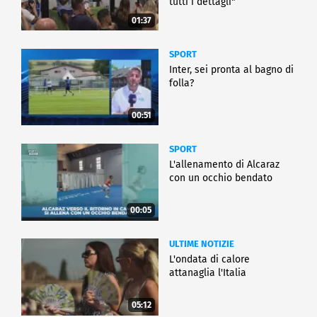
tutti i dettagli"
01:37
SPORT
Inter, sei pronta al bagno di
folla?
00:51
SPORT
L'allenamento di Alcaraz
con un occhio bendato
00:05
ULTIME NOTIZIE
L'ondata di calore
attanaglia l'Italia
05:12