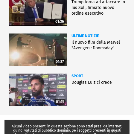
Trump torna ad attaccare lo
Ius Soli, firmato nuovo
ordine esecutivo
01:36
ULTIME NOTIZIE
Il nuovo film della Marvel
"Avengers: Doomsday"
01:27
SPORT
Douglas Luiz ci crede
01:51
Alcuni video presenti in questa sezione sono stati presi da internet,
quindi valutati di pubblico dominio. Se i soggetti presenti in questi