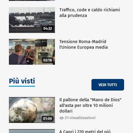
Traffico, code e caldo richiami
alla prudenza
04:32
Tensione Roma-Madrid
l'Unione Europea media
02:16
Più visti
VEDI TUTTI
Il pallone della "Mano de Dios"
all'asta per oltre 10 milioni
dollari
21 visualizzazioni
01:09
A Capri i 220 metri del più