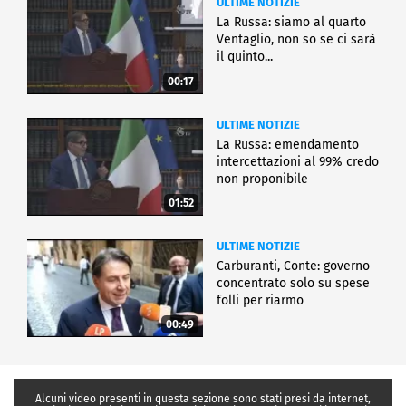
ULTIME NOTIZIE
La Russa: siamo al quarto
Ventaglio, non so se ci sarà
il quinto...
00:17
ULTIME NOTIZIE
La Russa: emendamento
intercettazioni al 99% credo
non proponibile
01:52
ULTIME NOTIZIE
Carburanti, Conte: governo
concentrato solo su spese
folli per riarmo
00:49
Alcuni video presenti in questa sezione sono stati presi da internet,