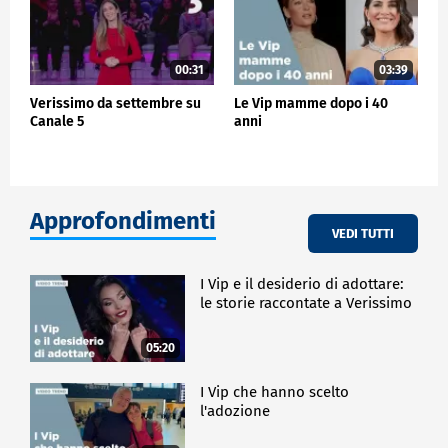
00:31
03:39
Verissimo da settembre su
Le Vip mamme dopo i 40
Canale 5
anni
Approfondimenti
VEDI TUTTI
I Vip e il desiderio di adottare:
le storie raccontate a Verissimo
05:20
I Vip che hanno scelto
l'adozione