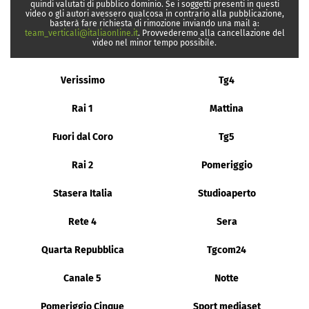
quindi valutati di pubblico dominio. Se i soggetti presenti in questi
video o gli autori avessero qualcosa in contrario alla pubblicazione,
basterà fare richiesta di rimozione inviando una mail a:
team_verticali@italiaonline.it
. Provvederemo alla cancellazione del
video nel minor tempo possibile.
Verissimo
Tg4
Rai 1
Mattina
Fuori dal Coro
Tg5
Rai 2
Pomeriggio
Stasera Italia
Studioaperto
Rete 4
Sera
Quarta Repubblica
Tgcom24
Canale 5
Notte
Pomeriggio Cinque
Sport mediaset