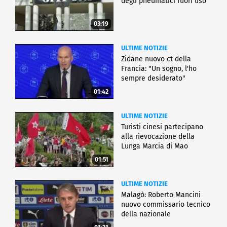
degli pneumatici fuori uso
03:19
ULTIME NOTIZIE
Zidane nuovo ct della
Francia: "Un sogno, l'ho
sempre desiderato"
01:42
ULTIME NOTIZIE
Turisti cinesi partecipano
alla rievocazione della
Lunga Marcia di Mao
01:51
ULTIME NOTIZIE
Malagò: Roberto Mancini
nuovo commissario tecnico
della nazionale