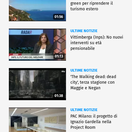
green per riprendere il
turismo estero
01:56
ULTIME NOTIZIE
Vittimberga (Inps): No nuovi
interventi su età
pensionabile
01:13
ULTIME NOTIZIE
'The Walking dead: dead
city', terza stagione con
Maggie e Negan
01:38
ULTIME NOTIZIE
PAC Milano: il progetto di
Ignazio Gardella nella
Project Room