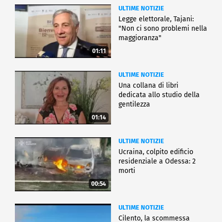
ULTIME NOTIZIE
Legge elettorale, Tajani:
"Non ci sono problemi nella
maggioranza"
01:11
ULTIME NOTIZIE
Una collana di libri
dedicata allo studio della
gentilezza
01:14
ULTIME NOTIZIE
Ucraina, colpito edificio
residenziale a Odessa: 2
morti
00:54
ULTIME NOTIZIE
Cilento, la scommessa