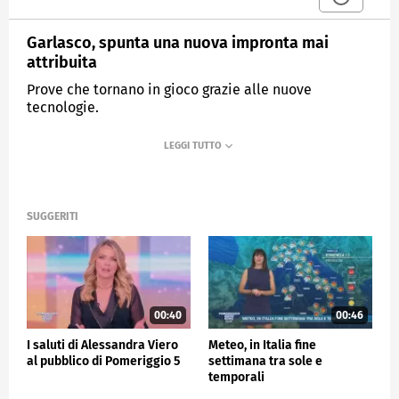
Garlasco, spunta una nuova impronta mai
attribuita
Prove che tornano in gioco grazie alle nuove
tecnologie.
MEDIASET
POMERIGGIO CINQUE
SUGGERITI
00:40
00:46
I saluti di Alessandra Viero
Meteo, in Italia fine
al pubblico di Pomeriggio 5
settimana tra sole e
temporali