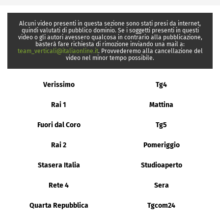
Alcuni video presenti in questa sezione sono stati presi da internet,
quindi valutati di pubblico dominio. Se i soggetti presenti in questi
video o gli autori avessero qualcosa in contrario alla pubblicazione,
basterà fare richiesta di rimozione inviando una mail a:
team_verticali@italiaonline.it
. Provvederemo alla cancellazione del
video nel minor tempo possibile.
Verissimo
Tg4
Rai 1
Mattina
Fuori dal Coro
Tg5
Rai 2
Pomeriggio
Stasera Italia
Studioaperto
Rete 4
Sera
Quarta Repubblica
Tgcom24