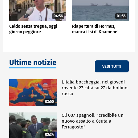
04:56
01:56
Caldo senza tregua, oggi
Riapertura di Hormuz,
giorno peggiore
manca il sì di Khamenei
Ultime notizie
VEDI TUTTI
L'Italia boccheggia, nel giovedì
rovente 27 città su 27 da bollino
rosso
03:50
Gli 007 spagnoli, "credibile un
nuovo assalto a Ceuta a
Ferragosto"
02:34