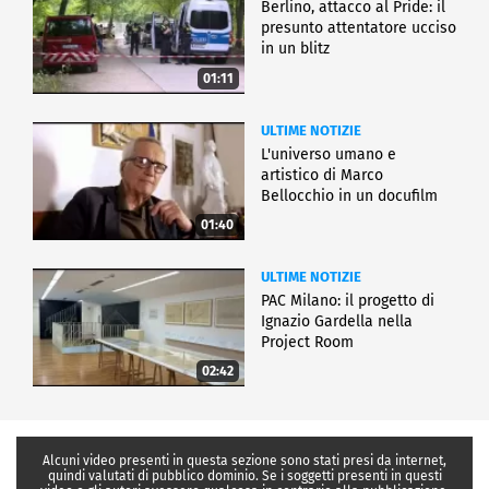
Berlino, attacco al Pride: il
presunto attentatore ucciso
in un blitz
01:11
ULTIME NOTIZIE
L'universo umano e
artistico di Marco
Bellocchio in un docufilm
01:40
ULTIME NOTIZIE
PAC Milano: il progetto di
Ignazio Gardella nella
Project Room
02:42
Alcuni video presenti in questa sezione sono stati presi da internet,
quindi valutati di pubblico dominio. Se i soggetti presenti in questi