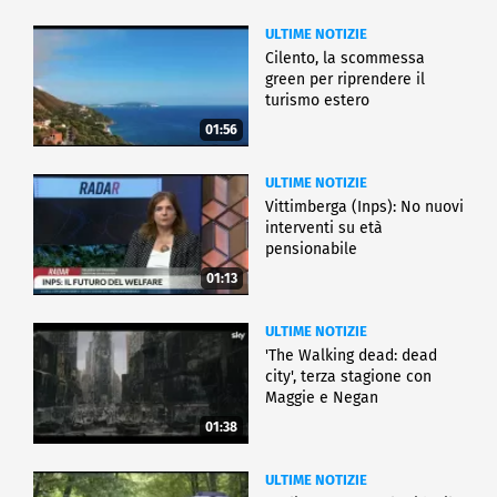
ULTIME NOTIZIE
Cilento, la scommessa
green per riprendere il
turismo estero
01:56
ULTIME NOTIZIE
Vittimberga (Inps): No nuovi
interventi su età
pensionabile
01:13
ULTIME NOTIZIE
'The Walking dead: dead
city', terza stagione con
Maggie e Negan
01:38
ULTIME NOTIZIE