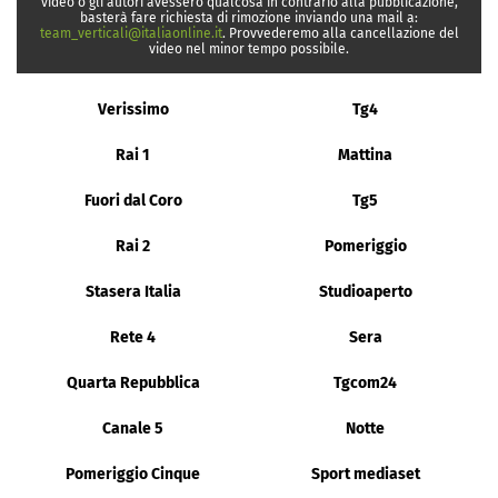
video o gli autori avessero qualcosa in contrario alla pubblicazione,
basterà fare richiesta di rimozione inviando una mail a:
team_verticali@italiaonline.it
. Provvederemo alla cancellazione del
video nel minor tempo possibile.
Verissimo
Tg4
Rai 1
Mattina
Fuori dal Coro
Tg5
Rai 2
Pomeriggio
Stasera Italia
Studioaperto
Rete 4
Sera
Quarta Repubblica
Tgcom24
Canale 5
Notte
Pomeriggio Cinque
Sport mediaset