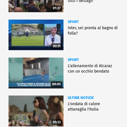
tutti i dettagli"
01:37
SPORT
Inter, sei pronta al bagno di
folla?
00:51
SPORT
L'allenamento di Alcaraz
con un occhio bendato
00:05
ULTIME NOTIZIE
L'ondata di calore
attanaglia l'Italia
05:12