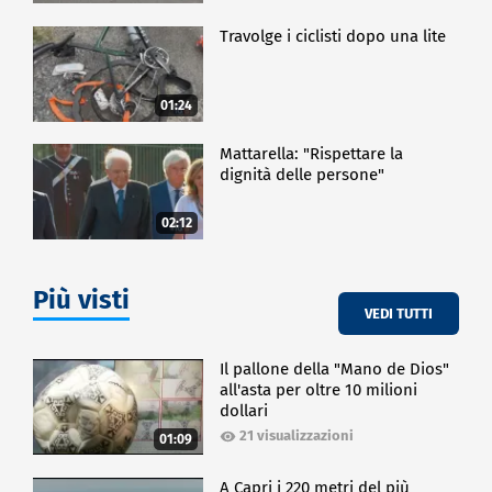
Travolge i ciclisti dopo una lite
01:24
Mattarella: "Rispettare la
dignità delle persone"
02:12
Più visti
VEDI TUTTI
Il pallone della "Mano de Dios"
all'asta per oltre 10 milioni
dollari
21 visualizzazioni
01:09
A Capri i 220 metri del più