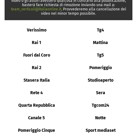
video o gli autori avessero qualcosa in contrario alla pubblicazione,
basterà fare richiesta di rimozione inviando una mail a:
team_verticali@italiaonline.it
. Provvederemo alla cancellazione del
video nel minor tempo possibile.
Verissimo
Tg4
Rai 1
Mattina
Fuori dal Coro
Tg5
Rai 2
Pomeriggio
Stasera Italia
Studioaperto
Rete 4
Sera
Quarta Repubblica
Tgcom24
Canale 5
Notte
Pomeriggio Cinque
Sport mediaset