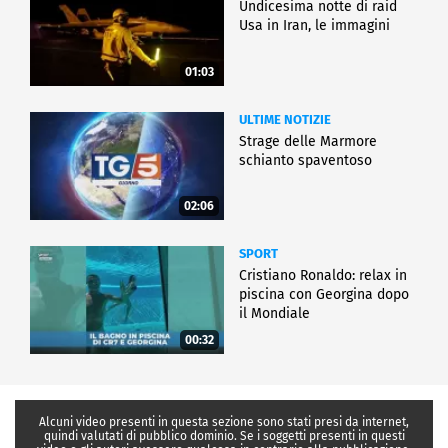
Undicesima notte di raid
Usa in Iran, le immagini
01:03
ULTIME NOTIZIE
Strage delle Marmore
schianto spaventoso
02:06
SPORT
Cristiano Ronaldo: relax in
piscina con Georgina dopo
il Mondiale
00:32
Alcuni video presenti in questa sezione sono stati presi da internet,
quindi valutati di pubblico dominio. Se i soggetti presenti in questi