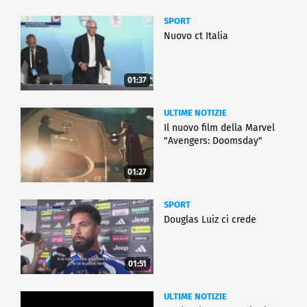
SPORT
Nuovo ct Italia
01:37
ULTIME NOTIZIE
Il nuovo film della Marvel
"Avengers: Doomsday"
01:27
SPORT
Douglas Luiz ci crede
01:51
ULTIME NOTIZIE