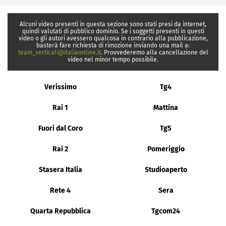
Alcuni video presenti in questa sezione sono stati presi da internet,
quindi valutati di pubblico dominio. Se i soggetti presenti in questi
video o gli autori avessero qualcosa in contrario alla pubblicazione,
basterà fare richiesta di rimozione inviando una mail a:
team_verticali@italiaonline.it
. Provvederemo alla cancellazione del
video nel minor tempo possibile.
Verissimo
Tg4
Rai 1
Mattina
Fuori dal Coro
Tg5
Rai 2
Pomeriggio
Stasera Italia
Studioaperto
Rete 4
Sera
Quarta Repubblica
Tgcom24