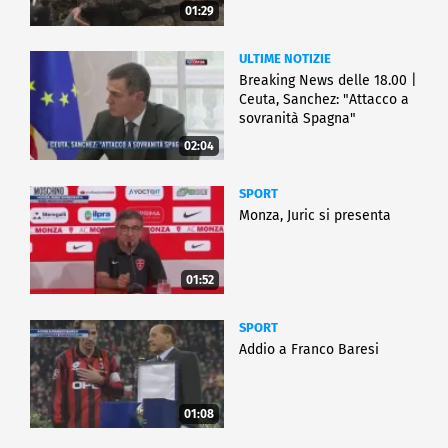
01:29
ULTIME NOTIZIE
Breaking News delle 18.00 |
Ceuta, Sanchez: "Attacco a
sovranità Spagna"
02:04
SPORT
Monza, Juric si presenta
01:52
SPORT
Addio a Franco Baresi
01:08