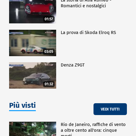
Romantici e nostalgici
01:57
La prova di Skoda Elroq RS
03:05
Denza Z9GT
01:32
Più visti
VEDI TUTTI
Rio de Janeiro, raffiche di vento
a oltre cento all'ora: cinque