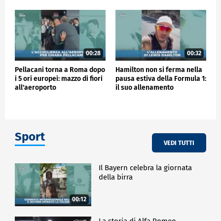
00:28
00:32
Pellacani torna a Roma dopo
Hamilton non si ferma nella
i 5 ori europei: mazzo di fiori
pausa estiva della Formula 1:
all'aeroporto
il suo allenamento
Sport
VEDI TUTTI
Il Bayern celebra la giornata
della birra
00:12
La storia di Alfa Romeo -