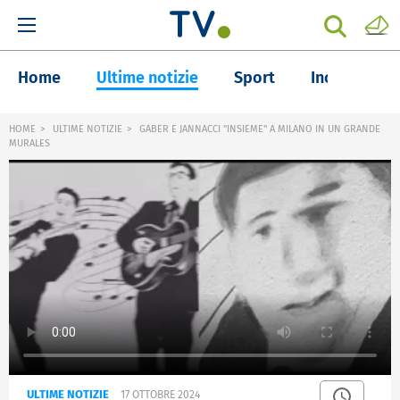
Home
Ultime notizie
Sport
Inchieste
HOME
ULTIME NOTIZIE
GABER E JANNACCI "INSIEME" A MILANO IN UN GRANDE
MURALES
ULTIME NOTIZIE
17 OTTOBRE 2024