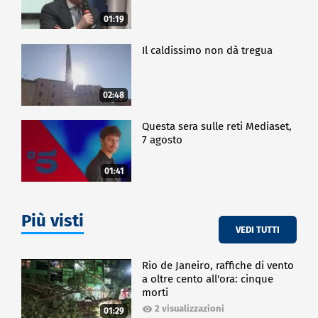
01:19
Il caldissimo non dà tregua
02:48
Questa sera sulle reti Mediaset,
7 agosto
01:41
Più visti
VEDI TUTTI
Rio de Janeiro, raffiche di vento
a oltre cento all'ora: cinque
morti
2 visualizzazioni
01:29