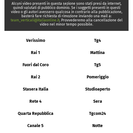
Alcuni video presenti in questa sezione sono stati presi da internet,
quindi valutati di pubblico dominio. Se i soggetti presenti in questi
video o gli autori avessero qualcosa in contrario alla pubblicazione,
basterà fare richiesta di rimozione inviando una mail a:
team_verticali@italiaonline.it
. Provvederemo alla cancellazione del
video nel minor tempo possibile.
Verissimo
Tg4
Rai 1
Mattina
Fuori dal Coro
Tg5
Rai 2
Pomeriggio
Stasera Italia
Studioaperto
Rete 4
Sera
Quarta Repubblica
Tgcom24
Canale 5
Notte