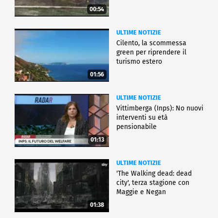
00:54
ULTIME NOTIZIE
Cilento, la scommessa
green per riprendere il
turismo estero
01:56
ULTIME NOTIZIE
Vittimberga (Inps): No nuovi
interventi su età
pensionabile
01:13
ULTIME NOTIZIE
'The Walking dead: dead
city', terza stagione con
Maggie e Negan
01:38