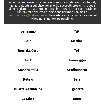
Alcuni video presenti in questa sezione sono stati presi da internet,
quindi valutati di pubblico dominio. Se i soggetti presenti in questi
video o gli autori avessero qualcosa in contrario alla pubblicazione,
basterà fare richiesta di rimozione inviando una mail a:
team_verticali@italiaonline.it
. Provvederemo alla cancellazione del
video nel minor tempo possibile.
Verissimo
Tg4
Rai 1
Mattina
Fuori dal Coro
Tg5
Rai 2
Pomeriggio
Stasera Italia
Studioaperto
Rete 4
Sera
Quarta Repubblica
Tgcom24
Canale 5
Notte