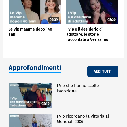
03:39
05:20
Le Vip mamme dopo i 40
I Vip e il desiderio di
anni
adottare: le storie
raccontate a Verissimo
Approfondimenti
VEDI TUTTI
I Vip che hanno scelto
l'adozione
05:19
I Vip ricordano la vittoria ai
Mondiali 2006