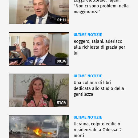
Legge elettorale, Tajani:
"Non ci sono problemi nella
maggioranza"
01:11
ULTIME NOTIZIE
Roggero, Tajani: aderisco
alla richiesta di grazia per
lui
00:34
ULTIME NOTIZIE
Una collana di libri
dedicata allo studio della
gentilezza
01:14
ULTIME NOTIZIE
Ucraina, colpito edificio
residenziale a Odessa: 2
morti