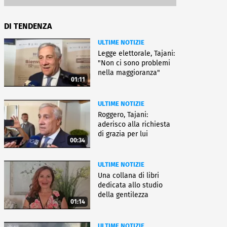
DI TENDENZA
ULTIME NOTIZIE
Legge elettorale, Tajani:
"Non ci sono problemi
nella maggioranza"
01:11
ULTIME NOTIZIE
Roggero, Tajani:
aderisco alla richiesta
di grazia per lui
00:34
ULTIME NOTIZIE
Una collana di libri
dedicata allo studio
della gentilezza
01:14
ULTIME NOTIZIE