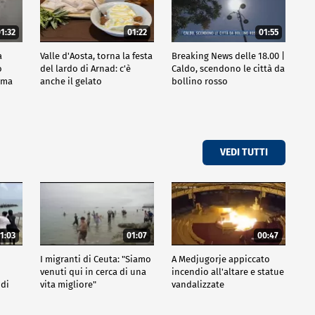
1:32
01:22
01:55
a
Valle d'Aosta, torna la festa
Breaking News delle 18.00 |
o
del lardo di Arnad: c'è
Caldo, scendono le città da
oma
anche il gelato
bollino rosso
VEDI TUTTI
1:03
01:07
00:47
I migranti di Ceuta: "Siamo
A Medjugorje appiccato
venuti qui in cerca di una
incendio all'altare e statue
 di
vita migliore"
vandalizzate