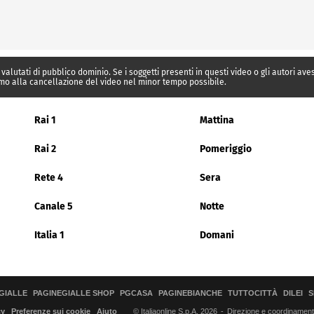
 valutati di pubblico dominio. Se i soggetti presenti in questi video o gli autori av
mo alla cancellazione del video nel minor tempo possibile.
Rai 1
Mattina
Rai 2
Pomeriggio
Rete 4
Sera
Canale 5
Notte
Italia 1
Domani
GIALLE
PAGINEGIALLE SHOP
PGCASA
PAGINEBIANCHE
TUTTOCITTÀ
DILEI
S
© Italiaonline S.p.A. 2026
Direzione e coordinamento 
cy
Preferenze sui cookie
Aiuto