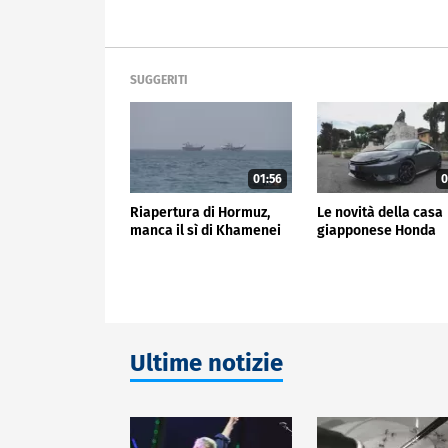
SUGGERITI
01:56
0
Riapertura di Hormuz,
Le novità della casa
manca il sì di Khamenei
giapponese Honda
Ultime notizie