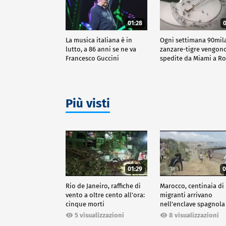
01:28
0
La musica italiana è in
Ogni settimana 90mil
lutto, a 86 anni se ne va
zanzare-tigre vengon
Francesco Guccini
spedite da Miami a R
Più visti
01:29
0
Rio de Janeiro, raffiche di
Marocco, centinaia di
vento a oltre cento all'ora:
migranti arrivano
cinque morti
nell'enclave spagnola
Ceuta
5 visualizzazioni
8 visualizzazioni