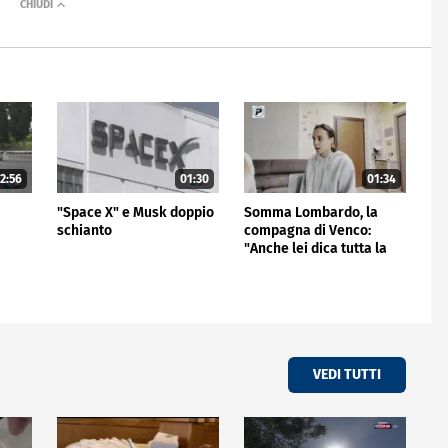
2:56
01:30
01:34
"Space X" e Musk doppio
Somma Lombardo, la
schianto
compagna di Venco:
"Anche lei dica tutta la
verità"
VEDI TUTTI