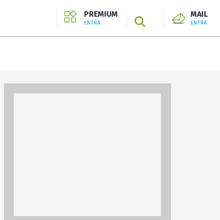
PREMIUM
MAIL
SEARCH
ENTRA
ENTRA
ENTRA