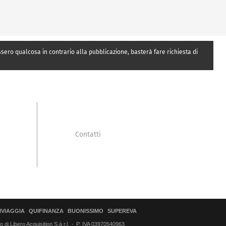
essero qualcosa in contrario alla pubblicazione, basterà fare richiesta di
Contatti
IVIAGGIA
QUIFINANZA
BUONISSIMO
SUPEREVA
di Libero Acquisition S.á r.l.
P. IVA 03970540963