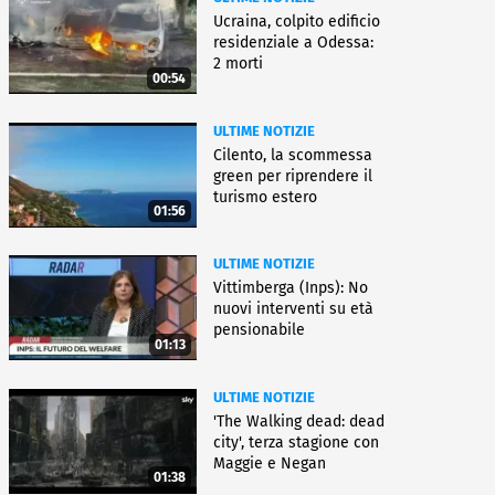
Ucraina, colpito edificio
residenziale a Odessa:
2 morti
00:54
ULTIME NOTIZIE
Cilento, la scommessa
green per riprendere il
turismo estero
01:56
ULTIME NOTIZIE
Vittimberga (Inps): No
nuovi interventi su età
pensionabile
01:13
ULTIME NOTIZIE
'The Walking dead: dead
city', terza stagione con
Maggie e Negan
01:38