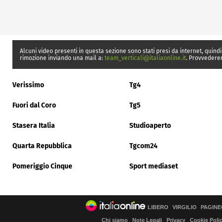
Alcuni video presenti in questa sezione sono stati presi da internet, quindi
rimozione inviando una mail a:
team_verticali@italiaonline.it
. Provvedere
Verissimo
Tg4
Fuori dal Coro
Tg5
Stasera Italia
Studioaperto
Quarta Repubblica
Tgcom24
Pomeriggio Cinque
Sport mediaset
LIBERO
VIRGILIO
PAGINE
Chi siamo
Note Legali
Privacy
Cookie Poli