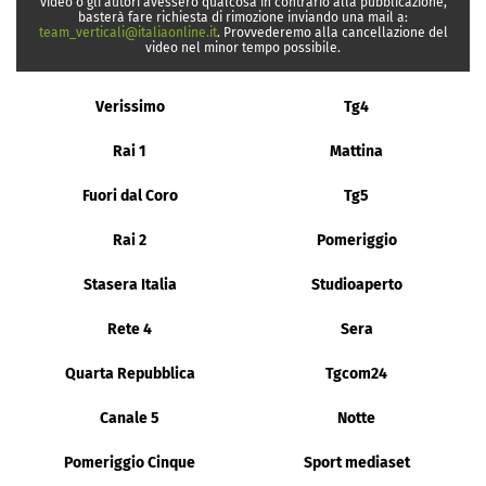
video o gli autori avessero qualcosa in contrario alla pubblicazione,
basterà fare richiesta di rimozione inviando una mail a:
team_verticali@italiaonline.it
. Provvederemo alla cancellazione del
video nel minor tempo possibile.
Verissimo
Tg4
Rai 1
Mattina
Fuori dal Coro
Tg5
Rai 2
Pomeriggio
Stasera Italia
Studioaperto
Rete 4
Sera
Quarta Repubblica
Tgcom24
Canale 5
Notte
Pomeriggio Cinque
Sport mediaset