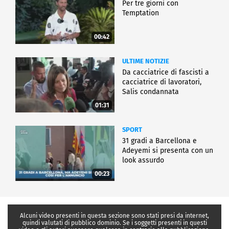
Per tre giorni con
Temptation
00:42
ULTIME NOTIZIE
Da cacciatrice di fascisti a
cacciatrice di lavoratori,
Salis condannata
01:31
SPORT
31 gradi a Barcellona e
Adeyemi si presenta con un
look assurdo
00:23
Alcuni video presenti in questa sezione sono stati presi da internet,
quindi valutati di pubblico dominio. Se i soggetti presenti in questi