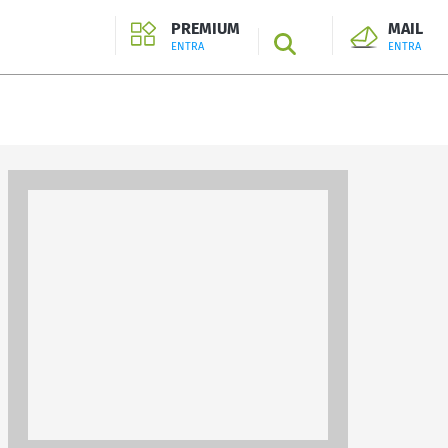
PREMIUM
MAIL
SEARCH
ENTRA
ENTRA
ENTRA