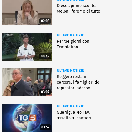
Diesel, primo sconto.
Meloni: faremo di tutto
02:03
ULTIME NOTIZIE
Per tre giorni con
Temptation
00:42
ULTIME NOTIZIE
Roggero resta in
carcere, i famigliari dei
rapinatori adesso
03:07
battono cassa
ULTIME NOTIZIE
Guerriglia No Tav,
assalto ai cantieri
03:57