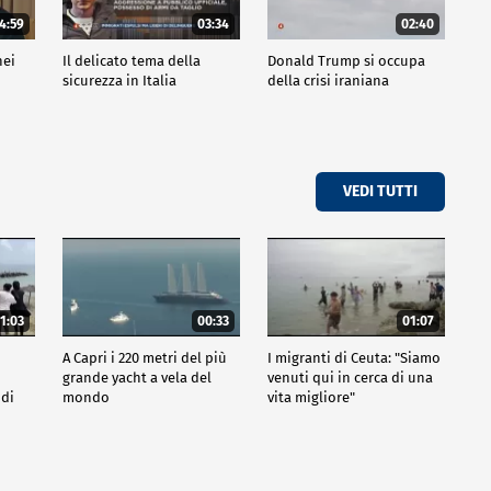
4:59
03:34
02:40
nei
Il delicato tema della
Donald Trump si occupa
sicurezza in Italia
della crisi iraniana
VEDI TUTTI
1:03
00:33
01:07
A Capri i 220 metri del più
I migranti di Ceuta: "Siamo
grande yacht a vela del
venuti qui in cerca di una
 di
mondo
vita migliore"