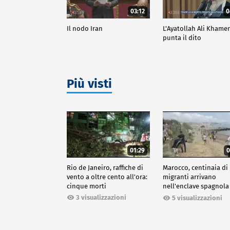
03:12
0
Il nodo Iran
L'Ayatollah Ali Khame
punta il dito
Più visti
01:29
0
Rio de Janeiro, raffiche di
Marocco, centinaia di
vento a oltre cento all'ora:
migranti arrivano
cinque morti
nell'enclave spagnola
Ceuta
3 visualizzazioni
5 visualizzazioni