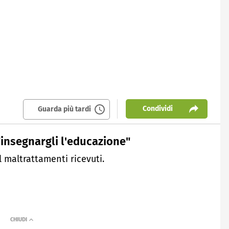
Condividi
Guarda più tardi
 "insegnargli l'educazione"
l maltrattamenti ricevuti.