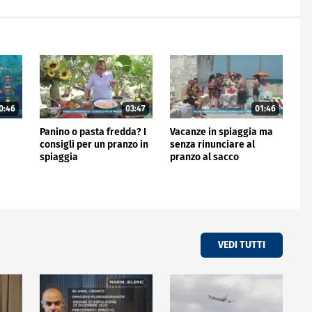
0:46
03:47
01:46
Panino o pasta fredda? I
Vacanze in spiaggia ma
consigli per un pranzo in
senza rinunciare al
spiaggia
pranzo al sacco
VEDI TUTTI