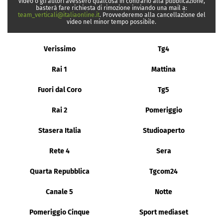
video o gli autori avessero qualcosa in contrario alla pubblicazione,
basterà fare richiesta di rimozione inviando una mail a:
team_verticali@italiaonline.it
. Provvederemo alla cancellazione del
video nel minor tempo possibile.
Verissimo
Tg4
Rai 1
Mattina
Fuori dal Coro
Tg5
Rai 2
Pomeriggio
Stasera Italia
Studioaperto
Rete 4
Sera
Quarta Repubblica
Tgcom24
Canale 5
Notte
Pomeriggio Cinque
Sport mediaset