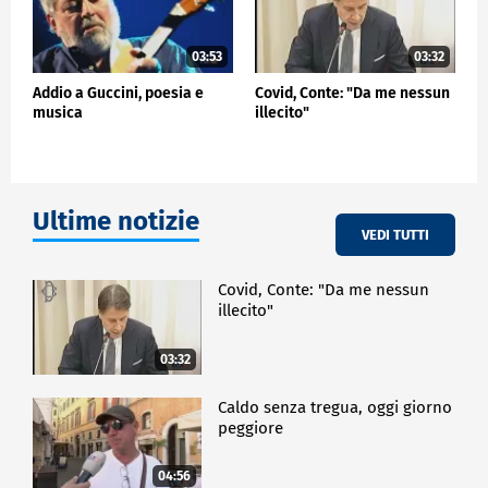
03:53
03:32
Addio a Guccini, poesia e
Covid, Conte: "Da me nessun
musica
illecito"
Ultime notizie
VEDI TUTTI
Covid, Conte: "Da me nessun
illecito"
03:32
Caldo senza tregua, oggi giorno
peggiore
04:56