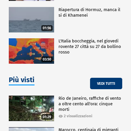
Riapertura di Hormuz, manca il
sì di Khamenei
01:56
L'Italia boccheggia, nel giovedì
rovente 27 città su 27 da bollino
rosso
03:50
Più visti
VEDI TUTTI
Rio de Janeiro, raffiche di vento
a oltre cento all'ora: cinque
morti
2 visualizzazioni
01:29
Marocco, centinaia di migranti