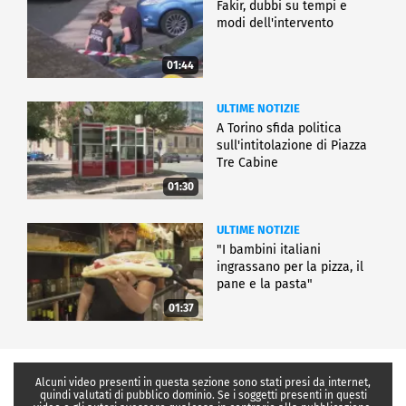
Fakir, dubbi su tempi e
modi dell'intervento
01:44
ULTIME NOTIZIE
A Torino sfida politica
sull'intitolazione di Piazza
Tre Cabine
01:30
ULTIME NOTIZIE
"I bambini italiani
ingrassano per la pizza, il
pane e la pasta"
01:37
Alcuni video presenti in questa sezione sono stati presi da internet,
quindi valutati di pubblico dominio. Se i soggetti presenti in questi