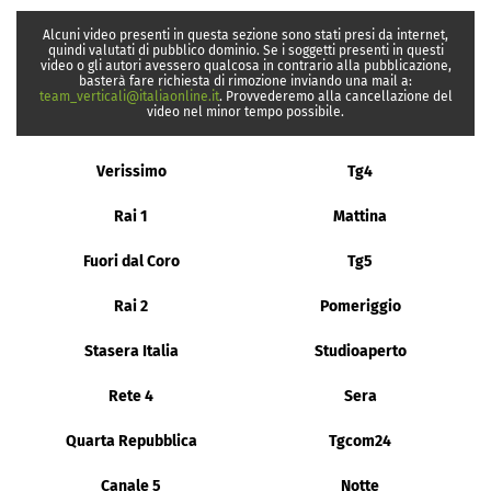
Alcuni video presenti in questa sezione sono stati presi da internet,
quindi valutati di pubblico dominio. Se i soggetti presenti in questi
video o gli autori avessero qualcosa in contrario alla pubblicazione,
basterà fare richiesta di rimozione inviando una mail a:
team_verticali@italiaonline.it
. Provvederemo alla cancellazione del
video nel minor tempo possibile.
Verissimo
Tg4
Rai 1
Mattina
Fuori dal Coro
Tg5
Rai 2
Pomeriggio
Stasera Italia
Studioaperto
Rete 4
Sera
Quarta Repubblica
Tgcom24
Canale 5
Notte