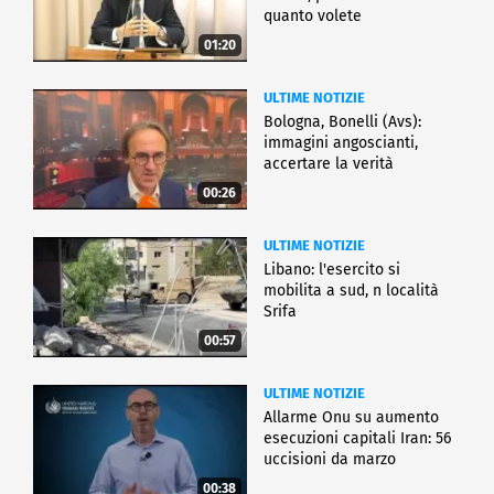
quanto volete
01:20
ULTIME NOTIZIE
Bologna, Bonelli (Avs):
immagini angoscianti,
accertare la verità
00:26
ULTIME NOTIZIE
Libano: l'esercito si
mobilita a sud, n località
Srifa
00:57
ULTIME NOTIZIE
Allarme Onu su aumento
esecuzioni capitali Iran: 56
uccisioni da marzo
00:38