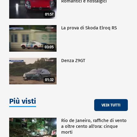
Romantici e nostalgici
01:57
La prova di Skoda Elroq RS
03:05
Denza Z9GT
01:32
Più visti
VEDI TUTTI
Rio de Janeiro, raffiche di vento
a oltre cento all'ora: cinque
morti