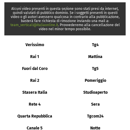
Alcuni video presenti in questa sezione sono stati presi da internet,
quindi valutati di pubblico dominio. Se i soggetti presenti in questi
video o gli autori avessero qualcosa in contrario alla pubblicazione,
basterà fare richiesta di rimozione inviando una mail a:
team_verticali@italiaonline.it
. Provvederemo alla cancellazione del
video nel minor tempo possibile.
Verissimo
Tg4
Rai 1
Mattina
Fuori dal Coro
Tg5
Rai 2
Pomeriggio
Stasera Italia
Studioaperto
Rete 4
Sera
Quarta Repubblica
Tgcom24
Canale 5
Notte