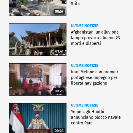
Srifa
00:57
ULTIME NOTIZIE
Afghanistan, un'alluvione
lampo provoca almeno 23
morti e dispersi
01:41
ULTIME NOTIZIE
Iran, Meloni: con premier
portoghese impegno per
libertà navigazione
00:26
ULTIME NOTIZIE
Yemen, gli Houthi
annunciano blocco navale
contro Riad
00:28