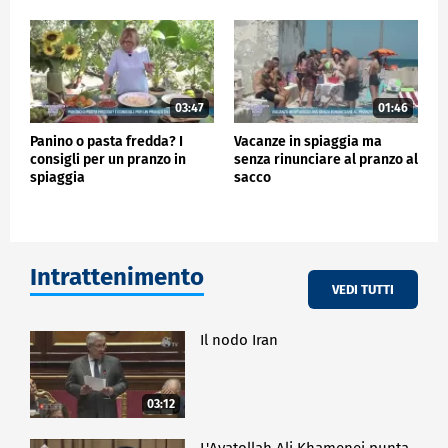
03:47
01:46
Panino o pasta fredda? I
Vacanze in spiaggia ma
consigli per un pranzo in
senza rinunciare al pranzo al
spiaggia
sacco
Intrattenimento
VEDI TUTTI
Il nodo Iran
03:12
L'Ayatollah Ali Khamenei punta