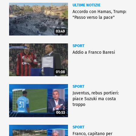
ULTIME NOTIZIE
Accordo con Hamas, Trump:
"Passo verso la pace"
03:49
SPORT
Addio a Franco Baresi
01:08
SPORT
Juventus, rebus portieri:
piace Suzuki ma costa
troppo
00:53
SPORT
Franco, capitano per