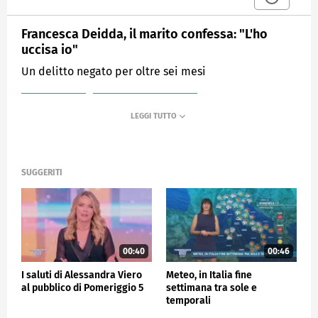
Francesca Deidda, il marito confessa: "L'ho
uccisa io"
Un delitto negato per oltre sei mesi
MEDIASET
POMERIGGIO CINQUE
SUGGERITI
00:40
00:46
I saluti di Alessandra Viero
Meteo, in Italia fine
al pubblico di Pomeriggio 5
settimana tra sole e
temporali