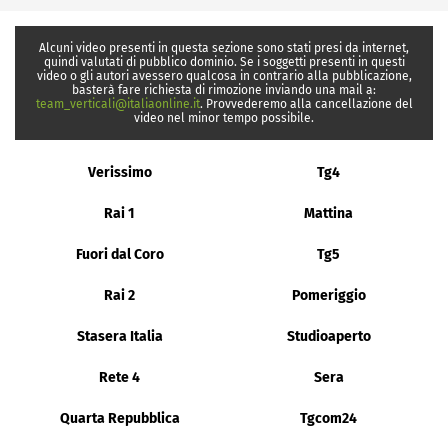
Alcuni video presenti in questa sezione sono stati presi da internet,
quindi valutati di pubblico dominio. Se i soggetti presenti in questi
video o gli autori avessero qualcosa in contrario alla pubblicazione,
basterà fare richiesta di rimozione inviando una mail a:
team_verticali@italiaonline.it
. Provvederemo alla cancellazione del
video nel minor tempo possibile.
Verissimo
Tg4
Rai 1
Mattina
Fuori dal Coro
Tg5
Rai 2
Pomeriggio
Stasera Italia
Studioaperto
Rete 4
Sera
Quarta Repubblica
Tgcom24