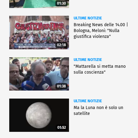
01:30
ULTIME NOTIZIE
Breaking News delle 14.00 |
Bologna, Meloni: "Nulla
giustifica violenza"
02:18
ULTIME NOTIZIE
"Mattarella si metta mano
sulla coscienza"
01:38
ULTIME NOTIZIE
Ma la Luna non è solo un
satellite
01:52