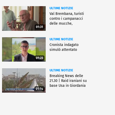
ULTIME NOTIZIE
Val Brembana, turisti
contro i campanacci
delle mucche,
01:31
"disturbano"
ULTIME NOTIZIE
Cronista indagato
simulò attentato
01:23
ULTIME NOTIZIE
Breaking News delle
21.30 | Raid iraniani su
base Usa in Giordania
01:14