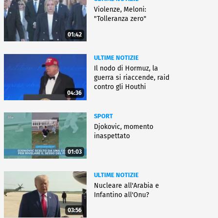
Violenze, Meloni:
"Tolleranza zero"
01:42
ULTIME NOTIZIE
Il nodo di Hormuz, la
guerra si riaccende, raid
contro gli Houthi
04:36
SPORT
Djokovic, momento
inaspettato
01:03
ULTIME NOTIZIE
Nucleare all'Arabia e
Infantino all'Onu?
03:56