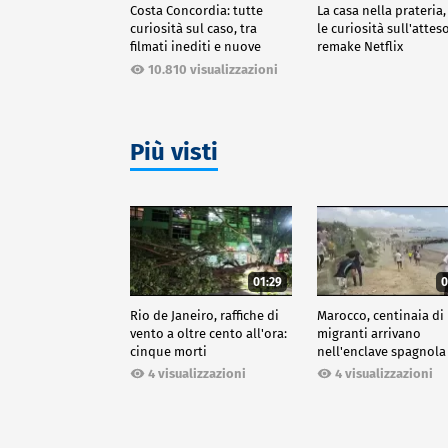
Costa Concordia: tutte
La casa nella prateria,
curiosità sul caso, tra
le curiosità sull'attes
filmati inediti e nuove
remake Netflix
ricostruzioni
10.810 visualizzazioni
Più visti
01:29
0
Rio de Janeiro, raffiche di
Marocco, centinaia di
vento a oltre cento all'ora:
migranti arrivano
cinque morti
nell'enclave spagnola
Ceuta
4 visualizzazioni
4 visualizzazioni