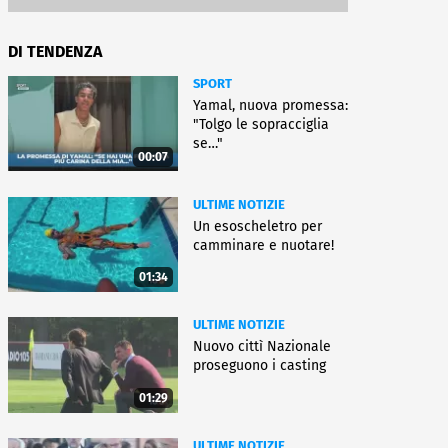
DI TENDENZA
SPORT
Yamal, nuova promessa:
"Tolgo le sopracciglia
se…"
00:07
ULTIME NOTIZIE
Un esoscheletro per
camminare e nuotare!
01:34
ULTIME NOTIZIE
Nuovo cittì Nazionale
proseguono i casting
01:29
ULTIME NOTIZIE