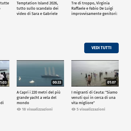
 tutte
Temptation Island 2026,
Tre di troppo, Virginia
o
tutto sullo scandalo dei
Raffaele e Fabio De Luigi
video di Sara e Gabriele
improvvisamente genitori:
tutte le curiosità sulla
commedia
VEDI TUTTI
1:03
00:33
01:07
A Capri i 220 metri del più
I migranti di Ceuta: "Siamo
grande yacht a vela del
venuti qui in cerca di una
 di
mondo
vita migliore"
18 visualizzazioni
5 visualizzazioni