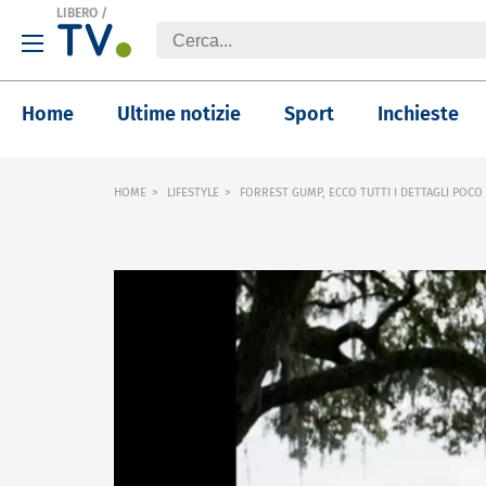
LIBERO
/
Home
Ultime notizie
Sport
Inchieste
HOME
LIFESTYLE
FORREST GUMP, ECCO TUTTI I DETTAGLI POCO