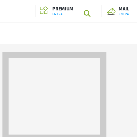
PREMIUM
MAIL
SEARCH
ENTRA
ENTRA
ENTRA