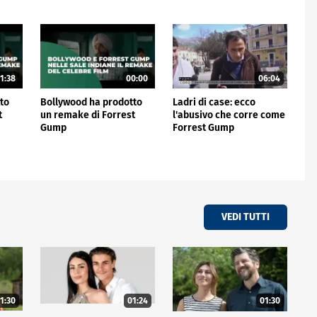
1:38
00:00
06:04
to
Bollywood ha prodotto
Ladri di case: ecco
t
un remake di Forrest
l'abusivo che corre come
Gump
Forrest Gump
VEDI TUTTI
1:30
01:24
01:30