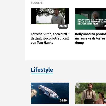
SUGGERITI
00:00
0
Forrest Gump, ecco tutti i
Bollywood ha prodot
dettagli poco noti sul cult
un remake di Forres
con Tom Hanks
Gump
Lifestyle
01:30
0