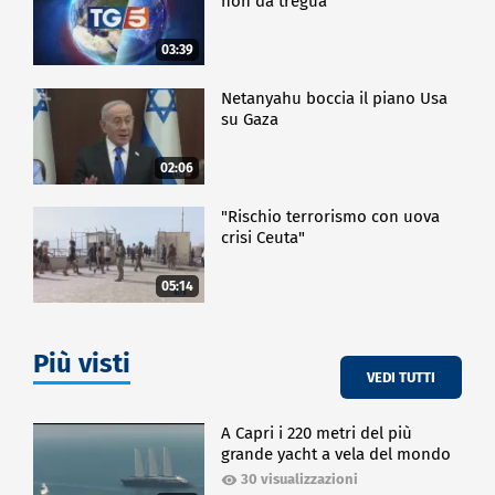
non da tregua
03:39
Netanyahu boccia il piano Usa
su Gaza
02:06
"Rischio terrorismo con uova
crisi Ceuta"
05:14
Più visti
VEDI TUTTI
A Capri i 220 metri del più
grande yacht a vela del mondo
30 visualizzazioni