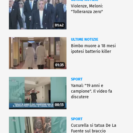
Violenze, Meloni:
"Tolleranza zero"
01:42
ULTIME NOTIZIE
Bimbo muore a 18 mesi
ipotesi batterio killer
01:35
SPORT
Yamal: "19 anni e
campione". Il video fa
discutere
00:15
SPORT
Cucurella si tatua De La
Fuente sul braccio