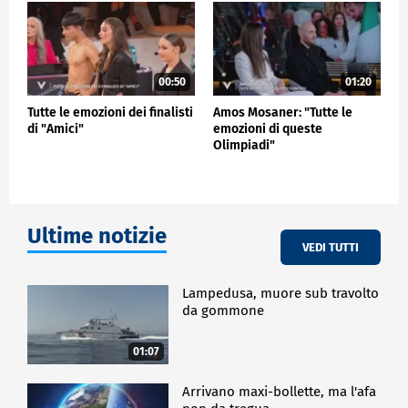
film romantico con uno stile alla Woody Allen,
ingaggiando il pubblico in un giuoco creativo
insolito. Il risultato è una commedia corale che dà
vita a quelle paure, aspirazioni, disagi, sensazioni
che si provano al primo appuntamento, quindi una
00:50
01:20
storia in cui tutti si possono, in qualche modo,
Tutte le emozioni dei finalisti
Amos Mosaner: "Tutte le
riconoscere.
di "Amici"
emozioni di queste
Olimpiadi"
SPETTACOLO
Ultime notizie
VEDI TUTTI
Lampedusa, muore sub travolto
da gommone
01:07
Arrivano maxi-bollette, ma l'afa