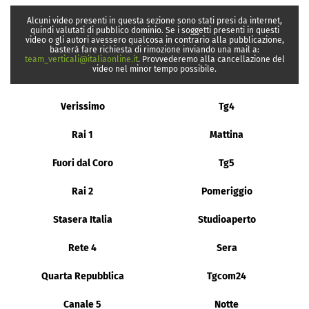
Alcuni video presenti in questa sezione sono stati presi da internet,
quindi valutati di pubblico dominio. Se i soggetti presenti in questi
video o gli autori avessero qualcosa in contrario alla pubblicazione,
basterà fare richiesta di rimozione inviando una mail a:
team_verticali@italiaonline.it
. Provvederemo alla cancellazione del
video nel minor tempo possibile.
Verissimo
Tg4
Rai 1
Mattina
Fuori dal Coro
Tg5
Rai 2
Pomeriggio
Stasera Italia
Studioaperto
Rete 4
Sera
Quarta Repubblica
Tgcom24
Canale 5
Notte