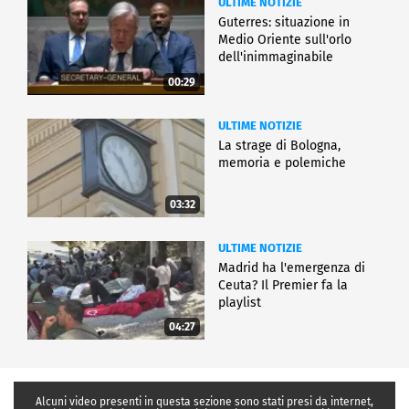
ULTIME NOTIZIE
Guterres: situazione in
Medio Oriente sull'orlo
dell'inimmaginabile
00:29
ULTIME NOTIZIE
La strage di Bologna,
memoria e polemiche
03:32
ULTIME NOTIZIE
Madrid ha l'emergenza di
Ceuta? Il Premier fa la
playlist
04:27
Alcuni video presenti in questa sezione sono stati presi da internet,