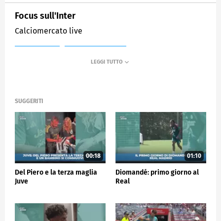
Focus sull'Inter
Calciomercato live
MEDIASET
SPORTMEDIASET
SUGGERITI
00:18
01:10
Del Piero e la terza maglia
Diomandé: primo giorno al
Juve
Real