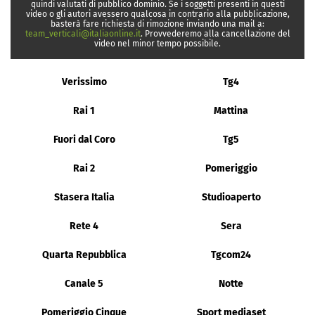
quindi valutati di pubblico dominio. Se i soggetti presenti in questi
video o gli autori avessero qualcosa in contrario alla pubblicazione,
basterà fare richiesta di rimozione inviando una mail a:
team_verticali@italiaonline.it
. Provvederemo alla cancellazione del
video nel minor tempo possibile.
Verissimo
Tg4
Rai 1
Mattina
Fuori dal Coro
Tg5
Rai 2
Pomeriggio
Stasera Italia
Studioaperto
Rete 4
Sera
Quarta Repubblica
Tgcom24
Canale 5
Notte
Pomeriggio Cinque
Sport mediaset