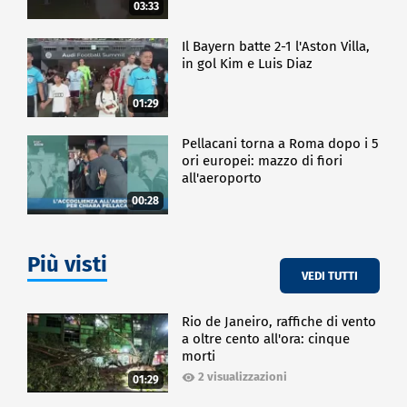
03:33
Il Bayern batte 2-1 l'Aston Villa,
in gol Kim e Luis Diaz
01:29
Pellacani torna a Roma dopo i 5
ori europei: mazzo di fiori
all'aeroporto
00:28
Più visti
VEDI TUTTI
Rio de Janeiro, raffiche di vento
a oltre cento all'ora: cinque
morti
2 visualizzazioni
01:29