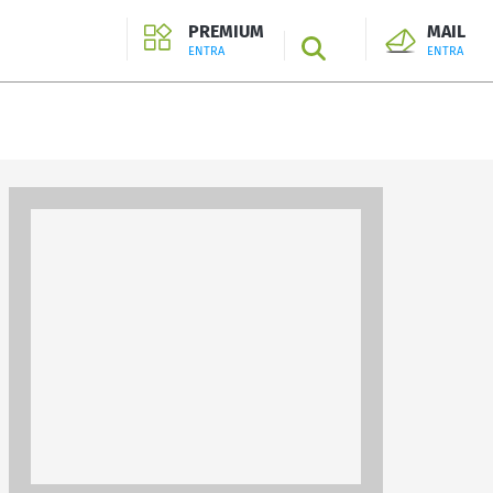
PREMIUM
MAIL
SEARCH
ENTRA
ENTRA
ENTRA