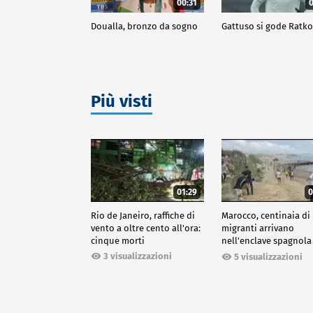
00:31
0
Doualla, bronzo da sogno
Gattuso si gode Ratk
Più visti
01:29
0
Rio de Janeiro, raffiche di
Marocco, centinaia di
vento a oltre cento all'ora:
migranti arrivano
cinque morti
nell'enclave spagnola
Ceuta
3 visualizzazioni
5 visualizzazioni