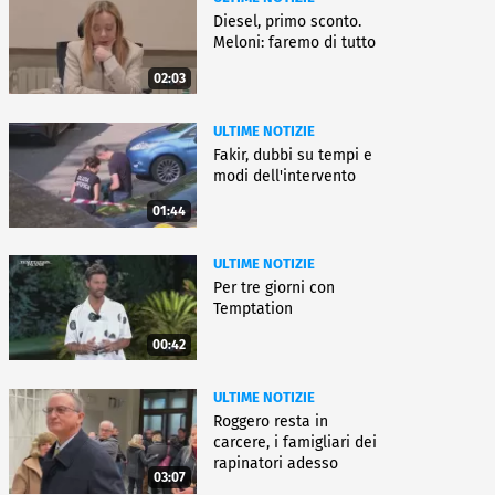
Diesel, primo sconto.
Meloni: faremo di tutto
02:03
ULTIME NOTIZIE
Fakir, dubbi su tempi e
modi dell'intervento
01:44
ULTIME NOTIZIE
Per tre giorni con
Temptation
00:42
ULTIME NOTIZIE
Roggero resta in
carcere, i famigliari dei
rapinatori adesso
03:07
battono cassa