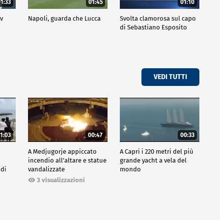
1:33
01:45
01:10
ov
Napoli, guarda che Lucca
Svolta clamorosa sul capo
di Sebastiano Esposito
VEDI TUTTI
1:03
00:47
00:33
A Medjugorje appiccato
A Capri i 220 metri del più
incendio all'altare e statue
grande yacht a vela del
 di
vandalizzate
mondo
3 visualizzazioni