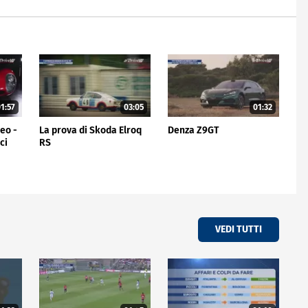
1:57
03:05
01:32
meo -
La prova di Skoda Elroq
Denza Z9GT
ci
RS
VEDI TUTTI