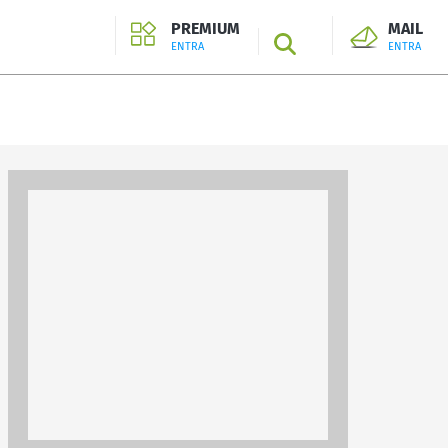
PREMIUM
MAIL
SEARCH
ENTRA
ENTRA
ENTRA