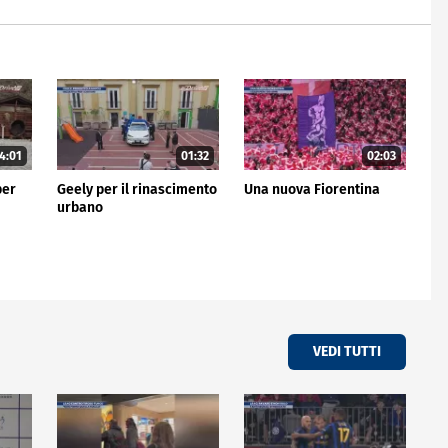
4:01
01:32
02:03
per
Geely per il rinascimento
Una nuova Fiorentina
urbano
VEDI TUTTI