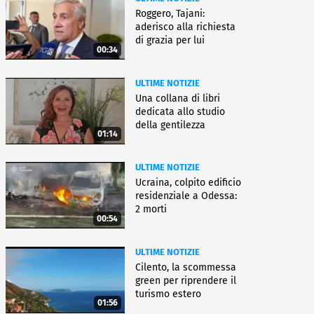
Roggero, Tajani:
aderisco alla richiesta
di grazia per lui
00:34
ULTIME NOTIZIE
Una collana di libri
dedicata allo studio
della gentilezza
01:14
ULTIME NOTIZIE
Ucraina, colpito edificio
residenziale a Odessa:
2 morti
00:54
ULTIME NOTIZIE
Cilento, la scommessa
green per riprendere il
turismo estero
01:56