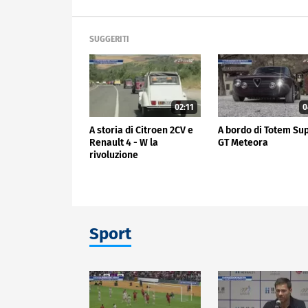
SUGGERITI
02:11
0
A storia di Citroen 2CV e
A bordo di Totem Su
Renault 4 - W la
GT Meteora
rivoluzione
Sport