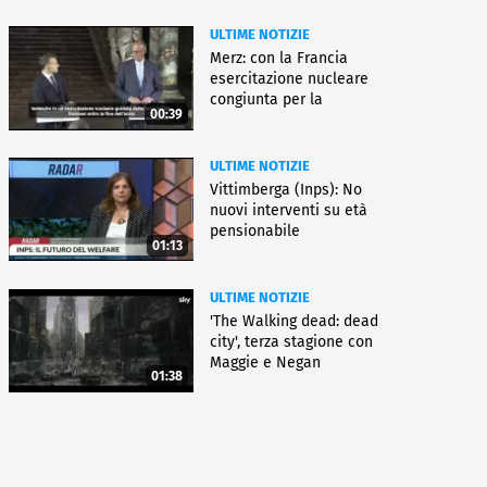
ULTIME NOTIZIE
Merz: con la Francia
esercitazione nucleare
congiunta per la
00:39
deterrenza
ULTIME NOTIZIE
Vittimberga (Inps): No
nuovi interventi su età
pensionabile
01:13
ULTIME NOTIZIE
'The Walking dead: dead
city', terza stagione con
Maggie e Negan
01:38