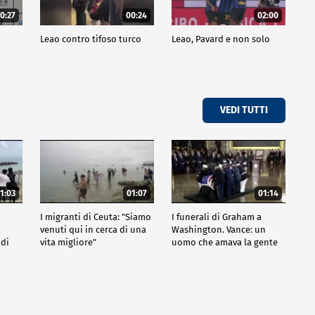
0:27
00:24
02:00
a
Leao contro tifoso turco
Leao, Pavard e non solo
VEDI TUTTI
1:03
01:07
01:14
I migranti di Ceuta: "Siamo
I funerali di Graham a
venuti qui in cerca di una
Washington. Vance: un
 di
vita migliore"
uomo che amava la gente