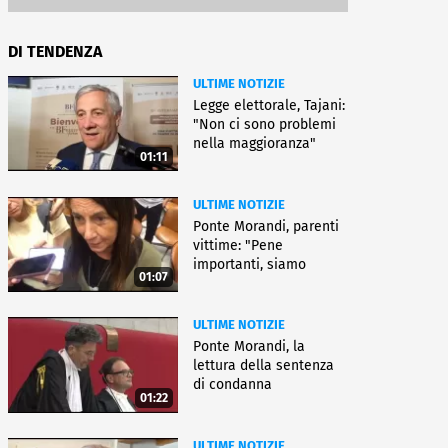
DI TENDENZA
ULTIME NOTIZIE
Legge elettorale, Tajani:
"Non ci sono problemi
nella maggioranza"
01:11
ULTIME NOTIZIE
Ponte Morandi, parenti
vittime: "Pene
importanti, siamo
01:07
soddisfatti"
ULTIME NOTIZIE
Ponte Morandi, la
lettura della sentenza
di condanna
01:22
ULTIME NOTIZIE