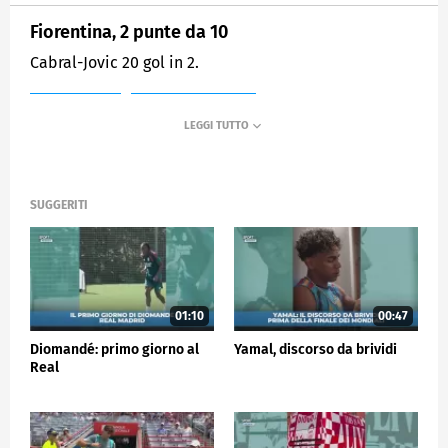
Fiorentina, 2 punte da 10
Cabral-Jovic 20 gol in 2.
MEDIASET
SPORTMEDIASET
SUGGERITI
01:10
00:47
Diomandé: primo giorno al
Yamal, discorso da brividi
Real