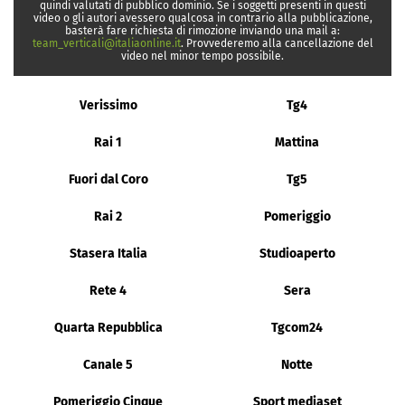
quindi valutati di pubblico dominio. Se i soggetti presenti in questi
video o gli autori avessero qualcosa in contrario alla pubblicazione,
basterà fare richiesta di rimozione inviando una mail a:
team_verticali@italiaonline.it
. Provvederemo alla cancellazione del
video nel minor tempo possibile.
Verissimo
Tg4
Rai 1
Mattina
Fuori dal Coro
Tg5
Rai 2
Pomeriggio
Stasera Italia
Studioaperto
Rete 4
Sera
Quarta Repubblica
Tgcom24
Canale 5
Notte
Pomeriggio Cinque
Sport mediaset