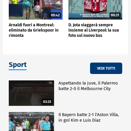
00:42
00:31
Arnaldi fuori a Montreal:
D. Jota viaggerà sempre
eliminato da Griekspoor in
insieme al Liverpool: la sua
rimonta
foto sul nuovo bus
Sport
VEDI TUTTI
Aspettando la Juve, il Palermo
batte 2-0 il Melbourne City
03:33
Il Bayern batte 2-1 l'Aston Villa,
in gol Kim e Luis Diaz