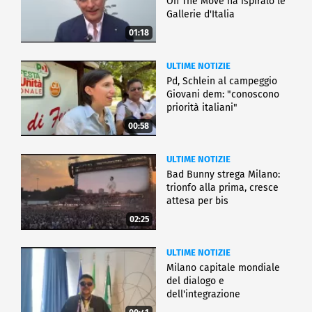
On The Move ha ispiralo le
Gallerie d'Italia
01:18
ULTIME NOTIZIE
Pd, Schlein al campeggio
Giovani dem: "conoscono
priorità italiani"
00:58
ULTIME NOTIZIE
Bad Bunny strega Milano:
trionfo alla prima, cresce
attesa per bis
02:25
ULTIME NOTIZIE
Milano capitale mondiale
del dialogo e
dell'integrazione