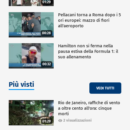
01:29
Pellacani torna a Roma dopo i 5
ori europei: mazzo di fiori
all'aeroporto
00:28
Hamilton non si ferma nella
pausa estiva della Formula 1: il
suo allenamento
00:32
Più visti
VEDI TUTTI
Rio de Janeiro, raffiche di vento
a oltre cento all'ora: cinque
morti
2 visualizzazioni
01:29