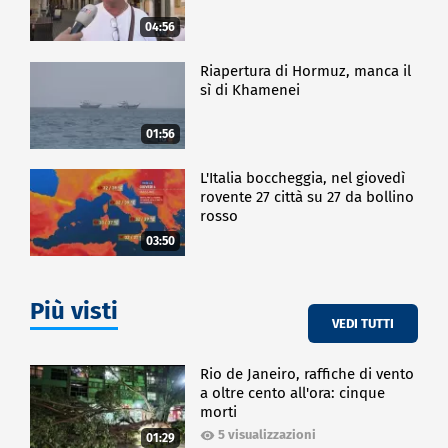
04:56
Riapertura di Hormuz, manca il
sì di Khamenei
01:56
L'Italia boccheggia, nel giovedì
rovente 27 città su 27 da bollino
rosso
03:50
Più visti
VEDI TUTTI
Rio de Janeiro, raffiche di vento
a oltre cento all'ora: cinque
morti
5 visualizzazioni
01:29