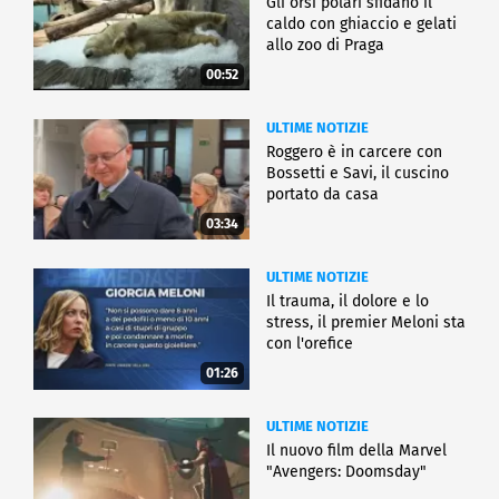
Gli orsi polari sfidano il
caldo con ghiaccio e gelati
allo zoo di Praga
00:52
ULTIME NOTIZIE
Roggero è in carcere con
Bossetti e Savi, il cuscino
portato da casa
03:34
ULTIME NOTIZIE
Il trauma, il dolore e lo
stress, il premier Meloni sta
con l'orefice
01:26
ULTIME NOTIZIE
Il nuovo film della Marvel
"Avengers: Doomsday"