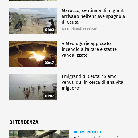
Marocco, centinaia di migranti
arrivano nell'enclave spagnola
di Ceuta
8 visualizzazioni
01:03
A Medjugorje appiccato
incendio all'altare e statue
vandalizzate
00:47
I migranti di Ceuta: "Siamo
venuti qui in cerca di una vita
migliore"
01:07
DI TENDENZA
ULTIME NOTIZIE