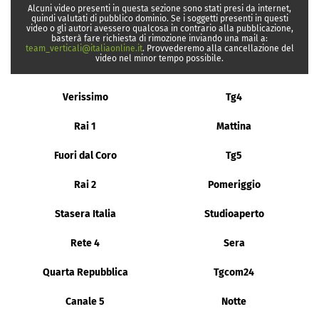
Alcuni video presenti in questa sezione sono stati presi da internet,
quindi valutati di pubblico dominio. Se i soggetti presenti in questi
video o gli autori avessero qualcosa in contrario alla pubblicazione,
basterà fare richiesta di rimozione inviando una mail a:
team_verticali@italiaonline.it
. Provvederemo alla cancellazione del
video nel minor tempo possibile.
Verissimo
Tg4
Rai 1
Mattina
Fuori dal Coro
Tg5
Rai 2
Pomeriggio
Stasera Italia
Studioaperto
Rete 4
Sera
Quarta Repubblica
Tgcom24
Canale 5
Notte