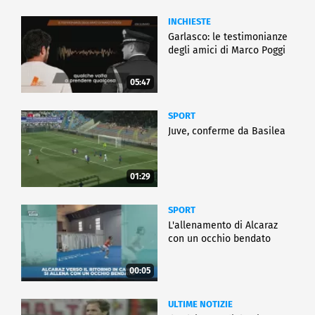
INCHIESTE
Garlasco: le testimonianze
degli amici di Marco Poggi
05:47
SPORT
Juve, conferme da Basilea
01:29
SPORT
L'allenamento di Alcaraz
con un occhio bendato
00:05
ULTIME NOTIZIE