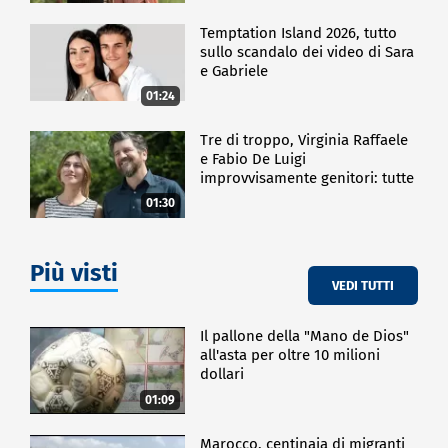
Temptation Island 2026, tutto
sullo scandalo dei video di Sara
e Gabriele
01:24
Tre di troppo, Virginia Raffaele
e Fabio De Luigi
improvvisamente genitori: tutte
le curiosità sulla commedia
01:30
Più visti
VEDI TUTTI
Il pallone della "Mano de Dios"
all'asta per oltre 10 milioni
dollari
01:09
Marocco, centinaia di migranti