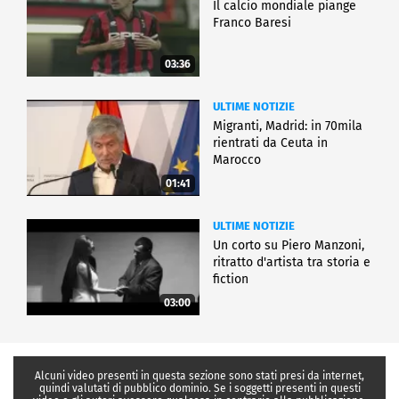
Il calcio mondiale piange
Franco Baresi
03:36
ULTIME NOTIZIE
Migranti, Madrid: in 70mila
rientrati da Ceuta in
Marocco
01:41
ULTIME NOTIZIE
Un corto su Piero Manzoni,
ritratto d'artista tra storia e
fiction
03:00
Alcuni video presenti in questa sezione sono stati presi da internet,
quindi valutati di pubblico dominio. Se i soggetti presenti in questi