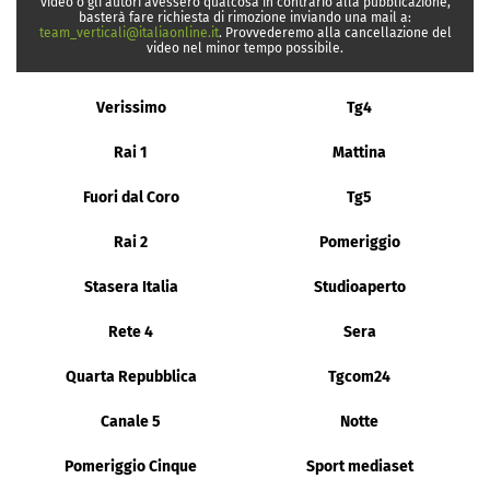
video o gli autori avessero qualcosa in contrario alla pubblicazione,
basterà fare richiesta di rimozione inviando una mail a:
team_verticali@italiaonline.it
. Provvederemo alla cancellazione del
video nel minor tempo possibile.
Verissimo
Tg4
Rai 1
Mattina
Fuori dal Coro
Tg5
Rai 2
Pomeriggio
Stasera Italia
Studioaperto
Rete 4
Sera
Quarta Repubblica
Tgcom24
Canale 5
Notte
Pomeriggio Cinque
Sport mediaset