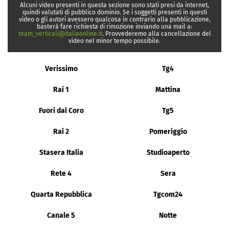
Alcuni video presenti in questa sezione sono stati presi da internet,
quindi valutati di pubblico dominio. Se i soggetti presenti in questi
video o gli autori avessero qualcosa in contrario alla pubblicazione,
basterà fare richiesta di rimozione inviando una mail a:
team_verticali@italiaonline.it
. Provvederemo alla cancellazione del
video nel minor tempo possibile.
Verissimo
Tg4
Rai 1
Mattina
Fuori dal Coro
Tg5
Rai 2
Pomeriggio
Stasera Italia
Studioaperto
Rete 4
Sera
Quarta Repubblica
Tgcom24
Canale 5
Notte