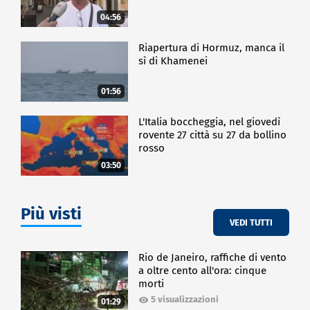
04:56
Riapertura di Hormuz, manca il
sì di Khamenei
01:56
L'Italia boccheggia, nel giovedì
rovente 27 città su 27 da bollino
rosso
03:50
Più visti
VEDI TUTTI
Rio de Janeiro, raffiche di vento
a oltre cento all'ora: cinque
morti
5 visualizzazioni
01:29