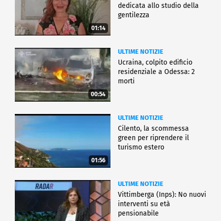
dedicata allo studio della
gentilezza
01:14
ULTIME NOTIZIE
Ucraina, colpito edificio
residenziale a Odessa: 2
morti
00:54
ULTIME NOTIZIE
Cilento, la scommessa
green per riprendere il
turismo estero
01:56
ULTIME NOTIZIE
Vittimberga (Inps): No nuovi
interventi su età
pensionabile