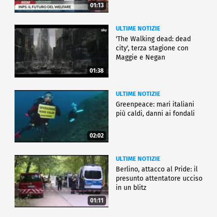
01:13
ULTIME NOTIZIE
'The Walking dead: dead
city', terza stagione con
Maggie e Negan
01:38
ULTIME NOTIZIE
Greenpeace: mari italiani
più caldi, danni ai fondali
02:02
ULTIME NOTIZIE
Berlino, attacco al Pride: il
presunto attentatore ucciso
in un blitz
01:11