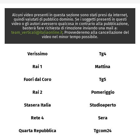
Alcuni video presenti in questa sezione sono stati presi da internet,
quindi valutati di pubblico dominio. Se i soggetti presenti in questi
video o gli autori avessero qualcosa in contrario alla pubblicazione,
basterà fare richiesta di rimozione inviando una mail a:
team_verticali@italiaonline.it
. Provvederemo alla cancellazione del
video nel minor tempo possibile.
Verissimo
Tg4
Rai 1
Mattina
Fuori dal Coro
Tg5
Rai 2
Pomeriggio
Stasera Italia
Studioaperto
Rete 4
Sera
Quarta Repubblica
Tgcom24