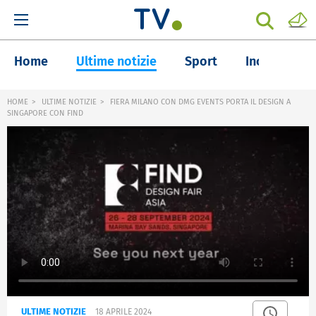
Home
Ultime notizie
Sport
Inchieste
HOME
ULTIME NOTIZIE
FIERA MILANO CON DMG EVENTS PORTA IL DESIGN A
SINGAPORE CON FIND
ULTIME NOTIZIE
18 APRILE 2024