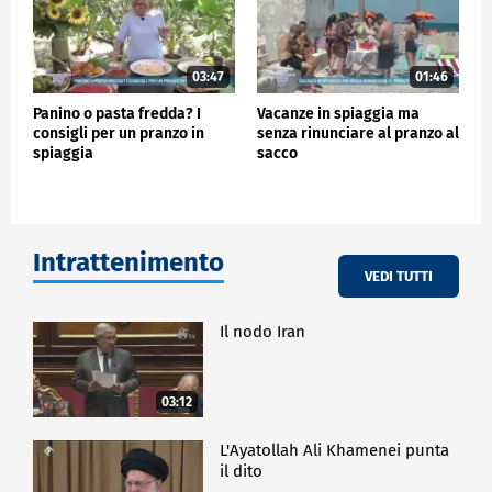
03:47
01:46
Panino o pasta fredda? I
Vacanze in spiaggia ma
consigli per un pranzo in
senza rinunciare al pranzo al
spiaggia
sacco
Intrattenimento
VEDI TUTTI
Il nodo Iran
03:12
L'Ayatollah Ali Khamenei punta
il dito