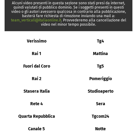
Alcuni video presenti in questa sezione sono stati presi da internet,
quindi valutati di pubblico dominio. Se i soggetti presenti in questi
video o gli autori avessero qualcosa in contrario alla pubblicazione,
basterà fare richiesta di rimozione inviando una mail a:
team_verticali@italiaonline.it
. Provvederemo alla cancellazione del
video nel minor tempo possibile.
Verissimo
Tg4
Rai 1
Mattina
Fuori dal Coro
Tg5
Rai 2
Pomeriggio
Stasera Italia
Studioaperto
Rete 4
Sera
Quarta Repubblica
Tgcom24
Canale 5
Notte