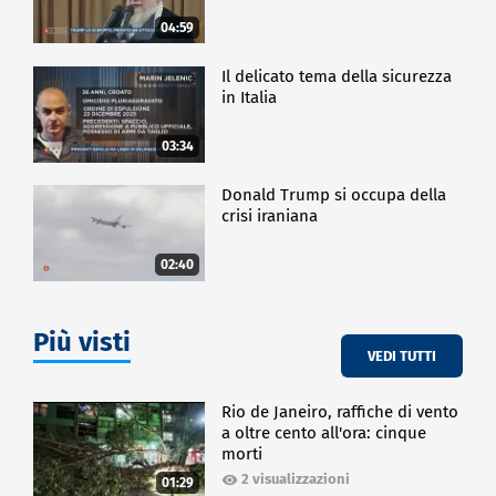
04:59
Il delicato tema della sicurezza
in Italia
03:34
Donald Trump si occupa della
crisi iraniana
02:40
Più visti
VEDI TUTTI
Rio de Janeiro, raffiche di vento
a oltre cento all'ora: cinque
morti
2 visualizzazioni
01:29