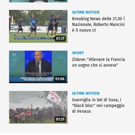
ULTIME NOTIZIE
Breaking News delle 21.30 |
Nazionale, Roberto Mancini
è il nuovo ct
01:17
SPORT
Zidane: "Allenare la Francia
un sogno che si avvera"
01:06
ULTIME NOTIZIE
Guerriglia in Val di Susa, i
"black bloc" nel campeggio
di Venaus
01:31