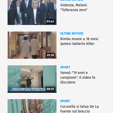
Violenze, Meloni:
"Tolleranza zero"
01:42
ULTIME NOTIZIE
Bimbo muore a 18 mesi
ipotesi batterio killer
01:35
SPORT
Yamal: "19 anni e
campione". Il video fa
discutere
00:15
SPORT
Cucurella si tatua De La
Fuente sul braccio