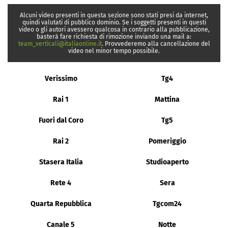
Alcuni video presenti in questa sezione sono stati presi da internet,
quindi valutati di pubblico dominio. Se i soggetti presenti in questi
video o gli autori avessero qualcosa in contrario alla pubblicazione,
basterà fare richiesta di rimozione inviando una mail a:
team_verticali@italiaonline.it
. Provvederemo alla cancellazione del
video nel minor tempo possibile.
Verissimo
Tg4
Rai 1
Mattina
Fuori dal Coro
Tg5
Rai 2
Pomeriggio
Stasera Italia
Studioaperto
Rete 4
Sera
Quarta Repubblica
Tgcom24
Canale 5
Notte