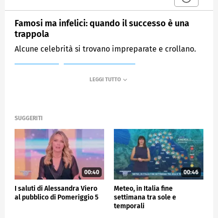
Famosi ma infelici: quando il successo è una
trappola
Alcune celebrità si trovano impreparate e crollano.
MEDIASET
POMERIGGIO CINQUE
SUGGERITI
00:40
00:46
I saluti di Alessandra Viero
Meteo, in Italia fine
al pubblico di Pomeriggio 5
settimana tra sole e
temporali