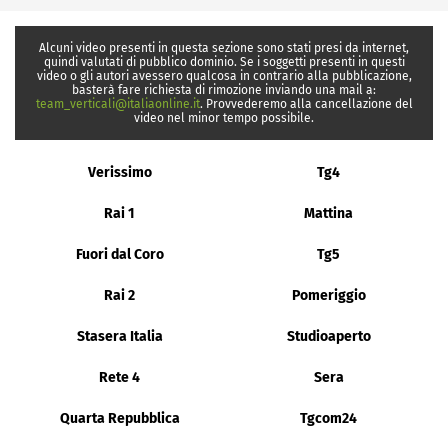
Alcuni video presenti in questa sezione sono stati presi da internet,
quindi valutati di pubblico dominio. Se i soggetti presenti in questi
video o gli autori avessero qualcosa in contrario alla pubblicazione,
basterà fare richiesta di rimozione inviando una mail a:
team_verticali@italiaonline.it
. Provvederemo alla cancellazione del
video nel minor tempo possibile.
Verissimo
Tg4
Rai 1
Mattina
Fuori dal Coro
Tg5
Rai 2
Pomeriggio
Stasera Italia
Studioaperto
Rete 4
Sera
Quarta Repubblica
Tgcom24