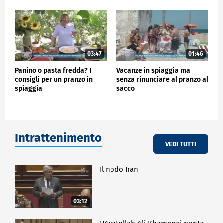
03:47
01:46
Panino o pasta fredda? I
Vacanze in spiaggia ma
consigli per un pranzo in
senza rinunciare al pranzo al
spiaggia
sacco
Intrattenimento
VEDI TUTTI
Il nodo Iran
03:12
L'Ayatollah Ali Khamenei punta