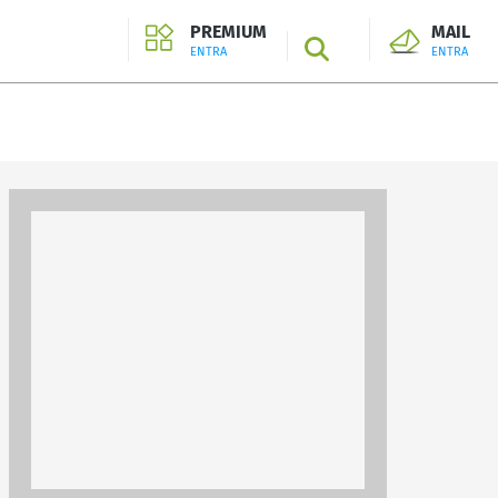
PREMIUM
MAIL
SEARCH
ENTRA
ENTRA
ENTRA