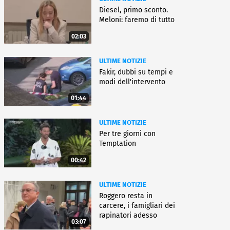
Diesel, primo sconto.
Meloni: faremo di tutto
02:03
ULTIME NOTIZIE
Fakir, dubbi su tempi e
modi dell'intervento
01:44
ULTIME NOTIZIE
Per tre giorni con
Temptation
00:42
ULTIME NOTIZIE
Roggero resta in
carcere, i famigliari dei
rapinatori adesso
03:07
battono cassa