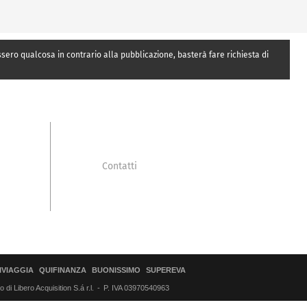
essero qualcosa in contrario alla pubblicazione, basterà fare richiesta di
Contatti
IVIAGGIA
QUIFINANZA
BUONISSIMO
SUPEREVA
di Libero Acquisition S.á r.l.
P. IVA 03970540963