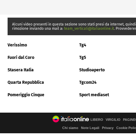
Alcuni video presenti in questa sezione sono stati presi da internet, quindi
rimozione inviando una mail a:
team_verticali@italiaonline.it
. Provvedere
Verissimo
Tg4
Fuori dal Coro
Tg5
Stasera Italia
Studioaperto
Quarta Repubblica
Tgcom24
Pomeriggio Cinque
Sport mediaset
LIBERO
VIRGILIO
PAGINE
Chi siamo
Note Legali
Privacy
Cookie Poli