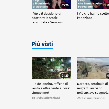
05:20
0
I Vip e il desiderio di
I Vip che hanno scelt
adottare: le storie
l'adozione
raccontate a Verissimo
Più visti
01:29
0
Rio de Janeiro, raffiche di
Marocco, centinaia di
vento a oltre cento all'ora:
migranti arrivano
cinque morti
nell'enclave spagnola
Ceuta
3 visualizzazioni
5 visualizzazioni