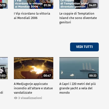
5:19
01:36
04:01
o
I Vip ricordano la vittoria
Le coppie di Temptation
ai Mondiali 2006
Island che sono diventate
genitori
VEDI TUTTI
1:03
00:47
00:33
A Medjugorje appiccato
A Capri i 220 metri del più
incendio all'altare e statue
grande yacht a vela del
 di
vandalizzate
mondo
3 visualizzazioni