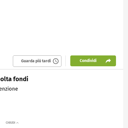
Condividi
Guarda più tardi
colta fondi
tenzione