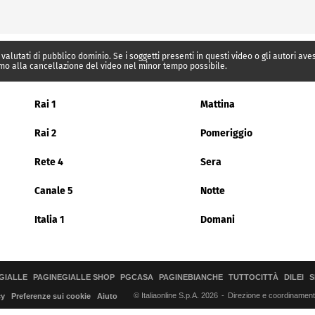
 valutati di pubblico dominio. Se i soggetti presenti in questi video o gli autori av
mo alla cancellazione del video nel minor tempo possibile.
Rai 1
Mattina
Rai 2
Pomeriggio
Rete 4
Sera
Canale 5
Notte
Italia 1
Domani
GIALLE
PAGINEGIALLE SHOP
PGCASA
PAGINEBIANCHE
TUTTOCITTÀ
DILEI
S
© Italiaonline S.p.A. 2026
Direzione e coordinamento 
cy
Preferenze sui cookie
Aiuto