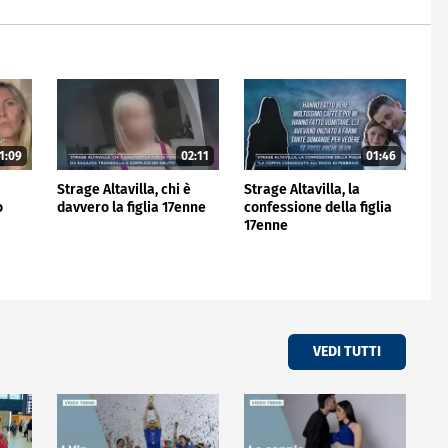
1:09
02:11
01:46
Strage Altavilla, chi è
Strage Altavilla, la
o
davvero la figlia 17enne
confessione della figlia
17enne
VEDI TUTTI