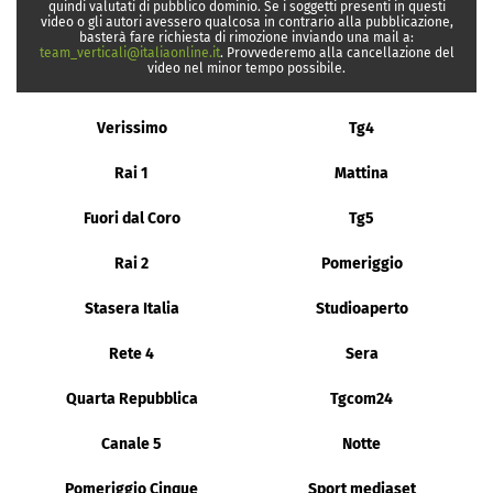
quindi valutati di pubblico dominio. Se i soggetti presenti in questi
video o gli autori avessero qualcosa in contrario alla pubblicazione,
basterà fare richiesta di rimozione inviando una mail a:
team_verticali@italiaonline.it
. Provvederemo alla cancellazione del
video nel minor tempo possibile.
Verissimo
Tg4
Rai 1
Mattina
Fuori dal Coro
Tg5
Rai 2
Pomeriggio
Stasera Italia
Studioaperto
Rete 4
Sera
Quarta Repubblica
Tgcom24
Canale 5
Notte
Pomeriggio Cinque
Sport mediaset