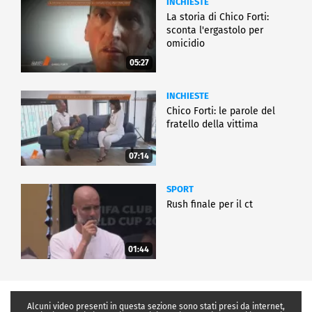
INCHIESTE
La storia di Chico Forti:
sconta l'ergastolo per
omicidio
05:27
INCHIESTE
Chico Forti: le parole del
fratello della vittima
07:14
SPORT
Rush finale per il ct
01:44
Alcuni video presenti in questa sezione sono stati presi da internet,