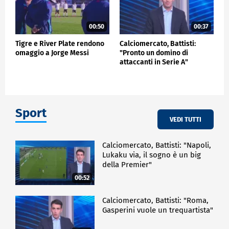
00:50
00:37
Tigre e River Plate rendono
Calciomercato, Battisti:
omaggio a Jorge Messi
"Pronto un domino di
attaccanti in Serie A"
Sport
VEDI TUTTI
Calciomercato, Battisti: "Napoli,
Lukaku via, il sogno è un big
della Premier"
00:52
Calciomercato, Battisti: "Roma,
Gasperini vuole un trequartista"