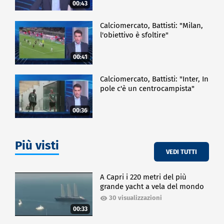
00:43
Calciomercato, Battisti: "Milan,
l'obiettivo è sfoltire"
00:41
Calciomercato, Battisti: "Inter, In
pole c'è un centrocampista"
00:36
Più visti
VEDI TUTTI
A Capri i 220 metri del più
grande yacht a vela del mondo
30 visualizzazioni
00:33