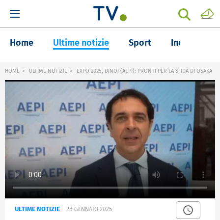
Home
Ultime notizie
Sport
Inchieste
HOME
ULTIME NOTIZIE
EXPO 2025, DINOI (AEPI): PRONTI PER LA SFIDA DI OSAKA
ULTIME NOTIZIE
28 GENNAIO 2025