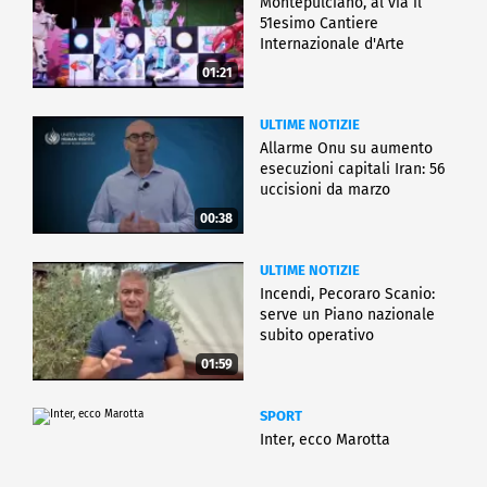
Montepulciano, al via il
realizzato per l'occasione da Poste Italiane. Questo
51esimo Cantiere
annullo sarà utilizzato per la corrispondenza che
Internazionale d'Arte
porterà il nome AEPI in tutto il mondo e il
01:21
francobollo sarà conservato nel Museo di Poste e
Telegrafi.
ULTIME NOTIZIE
Allarme Onu su aumento
CRONACA
esecuzioni capitali Iran: 56
uccisioni da marzo
00:38
ULTIME NOTIZIE
Incendi, Pecoraro Scanio:
serve un Piano nazionale
subito operativo
01:59
SPORT
Inter, ecco Marotta