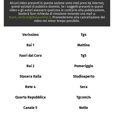
Alcuni video presenti in questa sezione sono stati presi da internet,
quindi valutati di pubblico dominio. Se i soggetti presenti in questi
video o gli autori avessero qualcosa in contrario alla pubblicazione,
basterà fare richiesta di rimozione inviando una mail a:
team_verticali@italiaonline.it
. Provvederemo alla cancellazione del
video nel minor tempo possibile.
Verissimo
Tg4
Rai 1
Mattina
Fuori dal Coro
Tg5
Rai 2
Pomeriggio
Stasera Italia
Studioaperto
Rete 4
Sera
Quarta Repubblica
Tgcom24
Canale 5
Notte