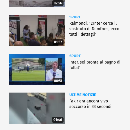
02:56
SPORT
Raimondi: "L'Inter cerca il
sostituto di Dumfries, ecco
tutti i dettagli"
01:37
SPORT
Inter, sei pronta al bagno di
folla?
00:51
ULTIME NOTIZIE
Fakir era ancora vivo
soccorso in 33 secondi
01:46