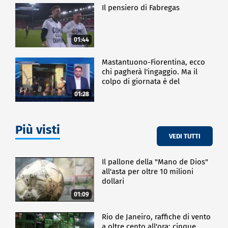
Il pensiero di Fabregas
01:44
Mastantuono-Fiorentina, ecco
chi pagherà l'ingaggio. Ma il
colpo di giornata è del
Frosinone"
01:28
Più visti
VEDI TUTTI
Il pallone della "Mano de Dios"
all'asta per oltre 10 milioni
dollari
01:09
Rio de Janeiro, raffiche di vento
a oltre cento all'ora: cinque