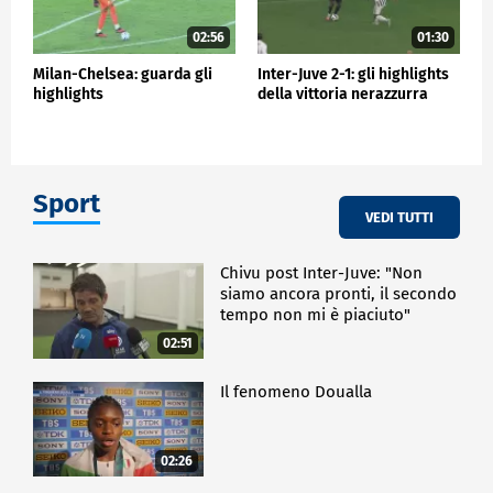
02:56
01:30
Milan-Chelsea: guarda gli
Inter-Juve 2-1: gli highlights
highlights
della vittoria nerazzurra
Sport
VEDI TUTTI
Chivu post Inter-Juve: "Non
siamo ancora pronti, il secondo
tempo non mi è piaciuto"
02:51
Il fenomeno Doualla
02:26