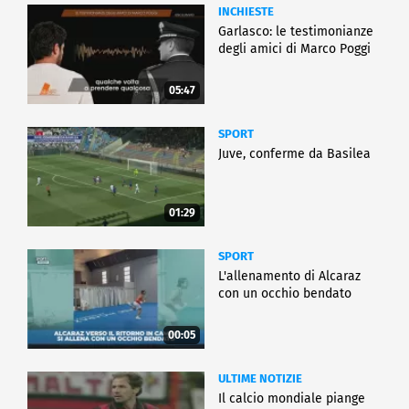
INCHIESTE
Garlasco: le testimonianze
degli amici di Marco Poggi
05:47
SPORT
Juve, conferme da Basilea
01:29
SPORT
L'allenamento di Alcaraz
con un occhio bendato
00:05
ULTIME NOTIZIE
Il calcio mondiale piange