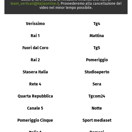
team_verticali@italiaonline.it
. Provvederemo alla cancellazione del
video nel minor tempo possibile.
Verissimo
Tg4
Rai 1
Mattina
Fuori dal Coro
Tg5
Rai 2
Pomeriggio
Stasera Italia
Studioaperto
Rete 4
Sera
Quarta Repubblica
Tgcom24
Canale 5
Notte
Pomeriggio Cinque
Sport mediaset