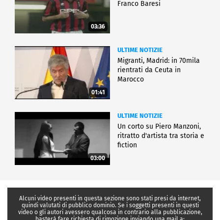
Franco Baresi
03:36
ULTIME NOTIZIE
Migranti, Madrid: in 70mila
rientrati da Ceuta in
Marocco
01:41
ULTIME NOTIZIE
Un corto su Piero Manzoni,
ritratto d'artista tra storia e
fiction
03:00
Alcuni video presenti in questa sezione sono stati presi da internet,
quindi valutati di pubblico dominio. Se i soggetti presenti in questi
video o gli autori avessero qualcosa in contrario alla pubblicazione,
basterà fare richiesta di rimozione inviando una mail a: