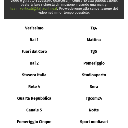
video o gli autori avessero qualcosa in contrario alla pubblicazione,
basterà fare richiesta di rimozione inviando una mail a:
team_verticali@italiaonline.it
. Provvederemo alla cancellazione del
video nel minor tempo possibile.
Verissimo
Tg4
Rai 1
Mattina
Fuori dal Coro
Tg5
Rai 2
Pomeriggio
Stasera Italia
Studioaperto
Rete 4
Sera
Quarta Repubblica
Tgcom24
Canale 5
Notte
Pomeriggio Cinque
Sport mediaset