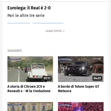
Eurolega: il Real è 2-0
Pari le altre tre serie
MEDIASET
SPORTMEDIASET
SUGGERITI
02:11
04:01
A storia di Citroen 2CV e
A bordo di Totem Super GT
Renault 4 - W la rivoluzione
Meteora