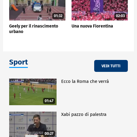
01:32
02:03
Geely per il rinascimento
Una nuova Fiorentina
urbano
Sport
VEDI TUTTI
Ecco la Roma che verrà
01:47
Xabi pazzo di palestra
00:27