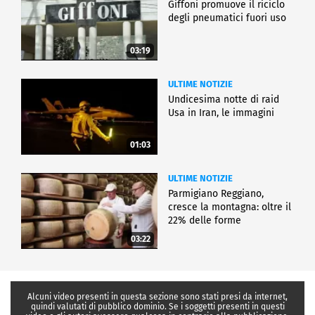
Giffoni promuove il riciclo
degli pneumatici fuori uso
03:19
ULTIME NOTIZIE
Undicesima notte di raid
Usa in Iran, le immagini
01:03
ULTIME NOTIZIE
Parmigiano Reggiano,
cresce la montagna: oltre il
22% delle forme
03:22
Alcuni video presenti in questa sezione sono stati presi da internet,
quindi valutati di pubblico dominio. Se i soggetti presenti in questi