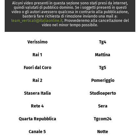
Alcuni video presenti in questa sezione sono stati presi da internet,
quindi valutati di pubblico dominio. Se i soggetti presenti in questi
video o gli autori avessero qualcosa in contrario alla pubblicazione,
basterà fare richiesta di rimozione inviando una mail a:
team_verticali@italiaonline.it
. Provvederemo alla cancellazione del
video nel minor tempo possibile.
Verissimo
Tg4
Rai 1
Mattina
Fuori dal Coro
Tg5
Rai 2
Pomeriggio
Stasera Italia
Studioaperto
Rete 4
Sera
Quarta Repubblica
Tgcom24
Canale 5
Notte