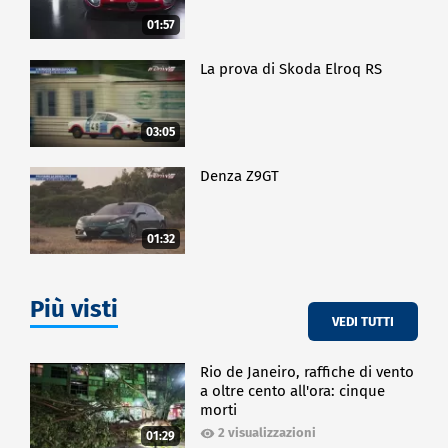
01:57
La prova di Skoda Elroq RS
03:05
Denza Z9GT
01:32
Più visti
VEDI TUTTI
Rio de Janeiro, raffiche di vento
a oltre cento all'ora: cinque
morti
2 visualizzazioni
01:29