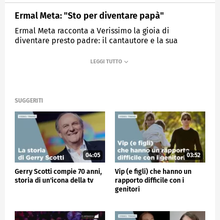
Ermal Meta: "Sto per diventare papà"
Ermal Meta racconta a Verissimo la gioia di
diventare presto padre: il cantautore e la sua
compagna sono in attesa di una femminuccia che si
chiamerà Fortuna Marie.
MEDIASET
VERISSIMO
SUGGERITI
04:05
03:52
Gerry Scotti compie 70 anni,
Vip (e figli) che hanno un
storia di un'icona della tv
rapporto difficile con i
genitori