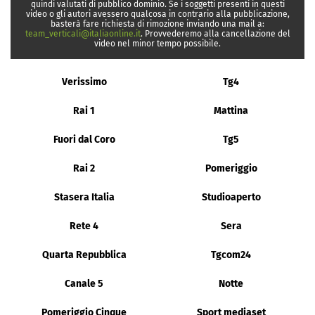
quindi valutati di pubblico dominio. Se i soggetti presenti in questi
video o gli autori avessero qualcosa in contrario alla pubblicazione,
basterà fare richiesta di rimozione inviando una mail a:
team_verticali@italiaonline.it
. Provvederemo alla cancellazione del
video nel minor tempo possibile.
Verissimo
Tg4
Rai 1
Mattina
Fuori dal Coro
Tg5
Rai 2
Pomeriggio
Stasera Italia
Studioaperto
Rete 4
Sera
Quarta Repubblica
Tgcom24
Canale 5
Notte
Pomeriggio Cinque
Sport mediaset