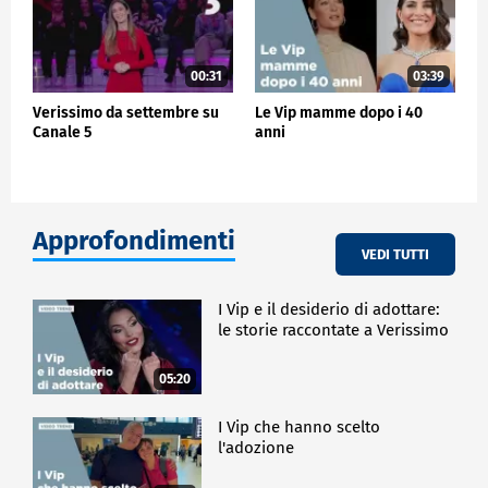
00:31
03:39
Verissimo da settembre su
Le Vip mamme dopo i 40
Canale 5
anni
Approfondimenti
VEDI TUTTI
I Vip e il desiderio di adottare:
le storie raccontate a Verissimo
05:20
I Vip che hanno scelto
l'adozione