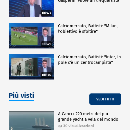
Gasperini vuole un trequartista"
00:43
Calciomercato, Battisti: "Milan,
l'obiettivo è sfoltire"
00:41
Calciomercato, Battisti: "Inter, In
pole c'è un centrocampista"
00:36
Più visti
VEDI TUTTI
A Capri i 220 metri del più
grande yacht a vela del mondo
30 visualizzazioni