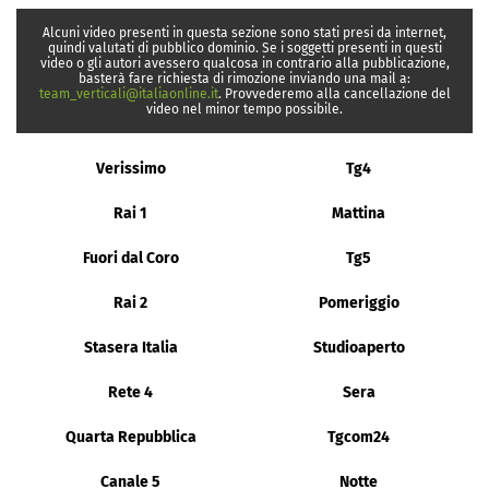
Alcuni video presenti in questa sezione sono stati presi da internet,
quindi valutati di pubblico dominio. Se i soggetti presenti in questi
video o gli autori avessero qualcosa in contrario alla pubblicazione,
basterà fare richiesta di rimozione inviando una mail a:
team_verticali@italiaonline.it
. Provvederemo alla cancellazione del
video nel minor tempo possibile.
Verissimo
Tg4
Rai 1
Mattina
Fuori dal Coro
Tg5
Rai 2
Pomeriggio
Stasera Italia
Studioaperto
Rete 4
Sera
Quarta Repubblica
Tgcom24
Canale 5
Notte