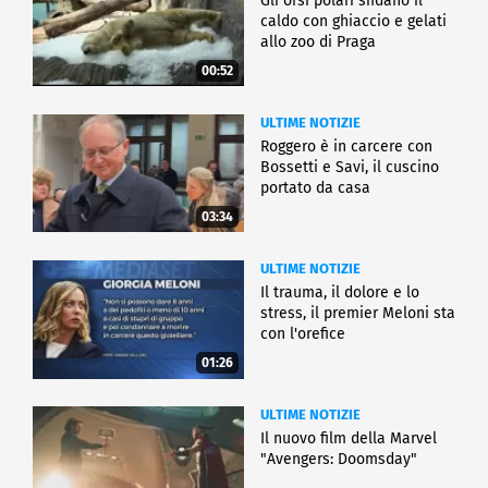
Gli orsi polari sfidano il
caldo con ghiaccio e gelati
allo zoo di Praga
00:52
ULTIME NOTIZIE
Roggero è in carcere con
Bossetti e Savi, il cuscino
portato da casa
03:34
ULTIME NOTIZIE
Il trauma, il dolore e lo
stress, il premier Meloni sta
con l'orefice
01:26
ULTIME NOTIZIE
Il nuovo film della Marvel
"Avengers: Doomsday"