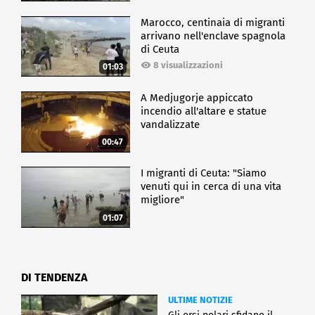
Marocco, centinaia di migranti
arrivano nell'enclave spagnola
di Ceuta
8 visualizzazioni
01:03
A Medjugorje appiccato
incendio all'altare e statue
vandalizzate
00:47
I migranti di Ceuta: "Siamo
venuti qui in cerca di una vita
migliore"
01:07
DI TENDENZA
ULTIME NOTIZIE