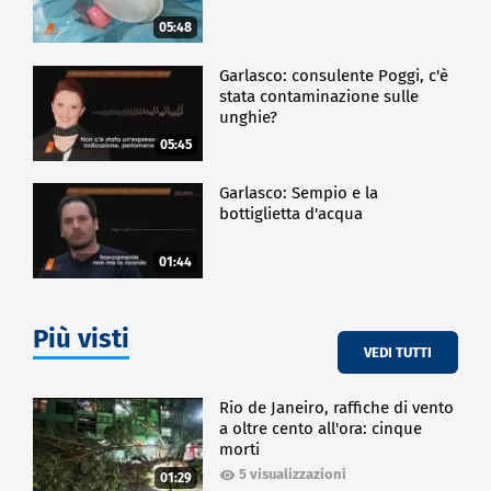
05:48
Garlasco: consulente Poggi, c'è
stata contaminazione sulle
unghie?
05:45
Garlasco: Sempio e la
bottiglietta d'acqua
01:44
Più visti
VEDI TUTTI
Rio de Janeiro, raffiche di vento
a oltre cento all'ora: cinque
morti
5 visualizzazioni
01:29