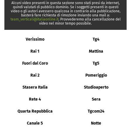
Alcuni video presenti in questa sezione sono stati presi da internet,
quindi valutati di pubblico dominio. Se i soggetti presenti in questi
video o gli autori avessero qualcosa in contrario alla pubblicazione,
basterà fare richiesta di rimozione inviando una mail a:
team_verticali@italiaonline.it
. Provvederemo alla cancellazione del
video nel minor tempo possibile.
Verissimo
Tg4
Rai 1
Mattina
Fuori dal Coro
Tg5
Rai 2
Pomeriggio
Stasera Italia
Studioaperto
Rete 4
Sera
Quarta Repubblica
Tgcom24
Canale 5
Notte