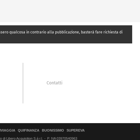
essero qualcosa in contrario alla pubblicazione, basterà fare richiesta di
Contatti
IVIAGGIA
QUIFINANZA
BUONISSIMO
SUPEREVA
di Libero Acquisition S.á r.l.
P. IVA 03970540963