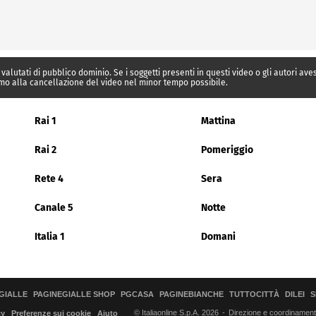
 valutati di pubblico dominio. Se i soggetti presenti in questi video o gli autori av
mo alla cancellazione del video nel minor tempo possibile.
Rai 1
Mattina
Rai 2
Pomeriggio
Rete 4
Sera
Canale 5
Notte
Italia 1
Domani
GIALLE
PAGINEGIALLE SHOP
PGCASA
PAGINEBIANCHE
TUTTOCITTÀ
DILEI
S
© Italiaonline S.p.A. 2026
Direzione e coordinamento 
cy
Preferenze sui cookie
Aiuto