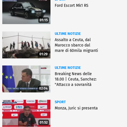
Ford Escort Mk1 RS
01:15
ULTIME NOTIZIE
Assalto a Ceuta, dal
Marocco sbarco dal
mare di 60mila migranti
01:29
ULTIME NOTIZIE
Breaking News delle
18.00 | Ceuta, Sanchez:
"Attacco a sovranità
02:04
Spagna"
SPORT
Monza, Juric si presenta
01:52