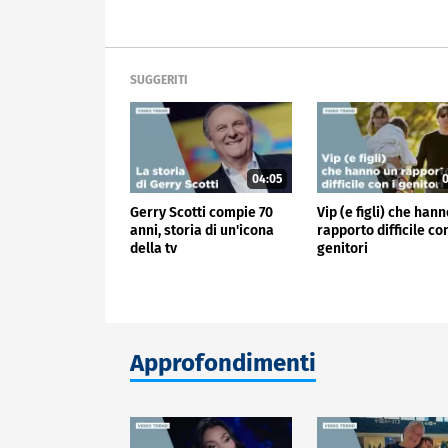
SUGGERITI
04:05
0
Gerry Scotti compie 70
Vip (e figli) che han
anni, storia di un'icona
rapporto difficile con
della tv
genitori
Approfondimenti