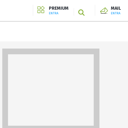
PREMIUM
MAIL
SEARCH
ENTRA
ENTRA
ENTRA