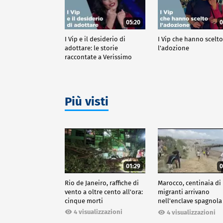
05:20
0
I Vip e il desiderio di
I Vip che hanno scelt
adottare: le storie
l'adozione
raccontate a Verissimo
Più visti
01:29
0
Rio de Janeiro, raffiche di
Marocco, centinaia di
vento a oltre cento all'ora:
migranti arrivano
cinque morti
nell'enclave spagnola
Ceuta
4 visualizzazioni
4 visualizzazioni