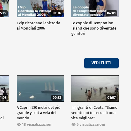
5:19
01:36
04:01
o
I Vip ricordano la vittoria
Le coppie di Temptation
ai Mondiali 2006
Island che sono diventate
genitori
VEDI TUTTI
1:03
00:33
01:07
A Capri i 220 metri del più
I migranti di Ceuta: "Siamo
grande yacht a vela del
venuti qui in cerca di una
 di
mondo
vita migliore"
18 visualizzazioni
5 visualizzazioni