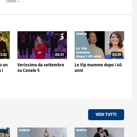
3:52
00:31
03:39
no un
Verissimo da settembre
Le Vip mamme dopo i 40
 i
su Canale 5
anni
VEDI TUTTI