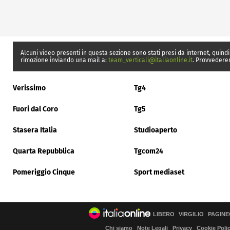
Alcuni video presenti in questa sezione sono stati presi da internet, quindi
rimozione inviando una mail a:
team_verticali@italiaonline.it
. Provvedere
Verissimo
Tg4
Fuori dal Coro
Tg5
Stasera Italia
Studioaperto
Quarta Repubblica
Tgcom24
Pomeriggio Cinque
Sport mediaset
LIBERO
VIRGILIO
PAGINE
Chi siamo
Note Legali
Privacy
Cookie Poli