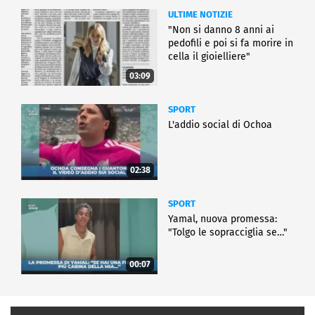
ULTIME NOTIZIE
"Non si danno 8 anni ai
pedofili e poi si fa morire in
cella il gioielliere"
03:09
SPORT
L'addio social di Ochoa
02:38
SPORT
Yamal, nuova promessa:
"Tolgo le sopracciglia se…"
00:07