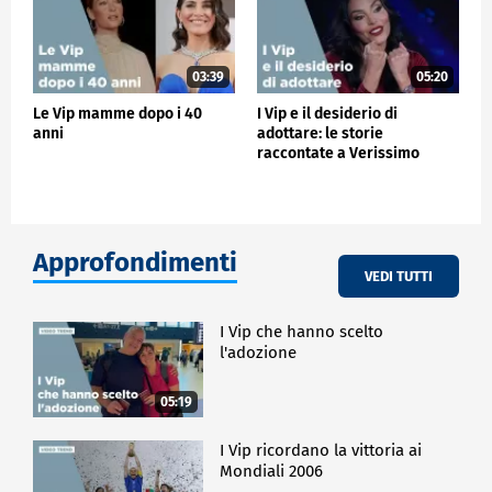
03:39
05:20
Le Vip mamme dopo i 40
I Vip e il desiderio di
anni
adottare: le storie
raccontate a Verissimo
Approfondimenti
VEDI TUTTI
I Vip che hanno scelto
l'adozione
05:19
I Vip ricordano la vittoria ai
Mondiali 2006