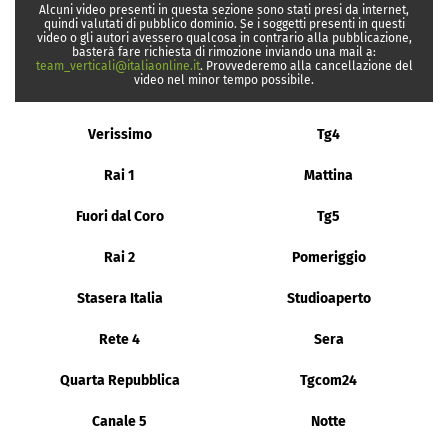
Alcuni video presenti in questa sezione sono stati presi da internet,
quindi valutati di pubblico dominio. Se i soggetti presenti in questi
video o gli autori avessero qualcosa in contrario alla pubblicazione,
basterà fare richiesta di rimozione inviando una mail a:
team_verticali@italiaonline.it
. Provvederemo alla cancellazione del
video nel minor tempo possibile.
Verissimo
Tg4
Rai 1
Mattina
Fuori dal Coro
Tg5
Rai 2
Pomeriggio
Stasera Italia
Studioaperto
Rete 4
Sera
Quarta Repubblica
Tgcom24
Canale 5
Notte