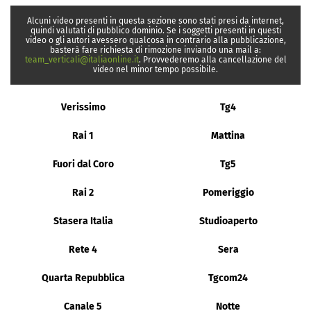
Alcuni video presenti in questa sezione sono stati presi da internet,
quindi valutati di pubblico dominio. Se i soggetti presenti in questi
video o gli autori avessero qualcosa in contrario alla pubblicazione,
basterà fare richiesta di rimozione inviando una mail a:
team_verticali@italiaonline.it
. Provvederemo alla cancellazione del
video nel minor tempo possibile.
Verissimo
Tg4
Rai 1
Mattina
Fuori dal Coro
Tg5
Rai 2
Pomeriggio
Stasera Italia
Studioaperto
Rete 4
Sera
Quarta Repubblica
Tgcom24
Canale 5
Notte