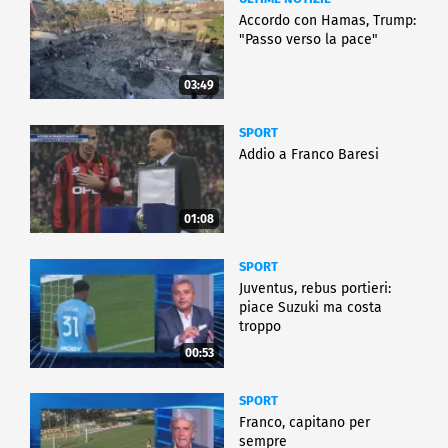
Accordo con Hamas, Trump:
"Passo verso la pace"
03:49
SPORT
Addio a Franco Baresi
01:08
SPORT
Juventus, rebus portieri:
piace Suzuki ma costa
troppo
00:53
SPORT
Franco, capitano per
sempre