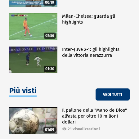
00:19
Milan-Chelsea: guarda gli
highlights
02:56
Inter-Juve 2-1: gli highlights
della vittoria nerazzurra
01:30
Più visti
VEDI TUTTI
Il pallone della "Mano de Dios"
all'asta per oltre 10 milioni
dollari
21 visualizzazioni
01:09