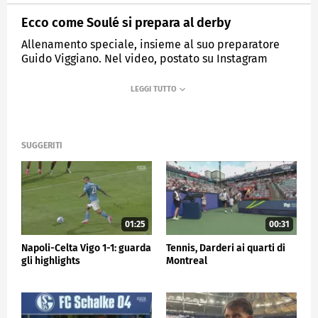
Ecco come Soulé si prepara al derby
Allenamento speciale, insieme al suo preparatore
Guido Viggiano. Nel video, postato su Instagram
dallo stesso preparatore, si vede Soulè al lavoro con
le luci per migliorare velocità, agilità e tempi di
reazione.
MEDIASET
SPORTMEDIASET
SUGGERITI
01:25
00:31
Napoli-Celta Vigo 1-1: guarda
Tennis, Darderi ai quarti di
gli highlights
Montreal