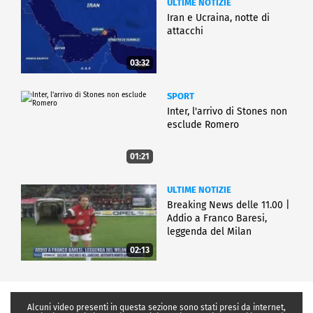
ULTIME NOTIZIE
Iran e Ucraina, notte di
attacchi
03:32
SPORT
Inter, l'arrivo di Stones non
esclude Romero
01:21
ULTIME NOTIZIE
Breaking News delle 11.00 |
Addio a Franco Baresi,
leggenda del Milan
02:13
Alcuni video presenti in questa sezione sono stati presi da internet,