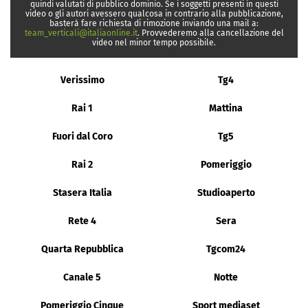
quindi valutati di pubblico dominio. Se i soggetti presenti in questi
video o gli autori avessero qualcosa in contrario alla pubblicazione,
basterà fare richiesta di rimozione inviando una mail a:
team_verticali@italiaonline.it
. Provvederemo alla cancellazione del
video nel minor tempo possibile.
Verissimo
Tg4
Rai 1
Mattina
Fuori dal Coro
Tg5
Rai 2
Pomeriggio
Stasera Italia
Studioaperto
Rete 4
Sera
Quarta Repubblica
Tgcom24
Canale 5
Notte
Pomeriggio Cinque
Sport mediaset