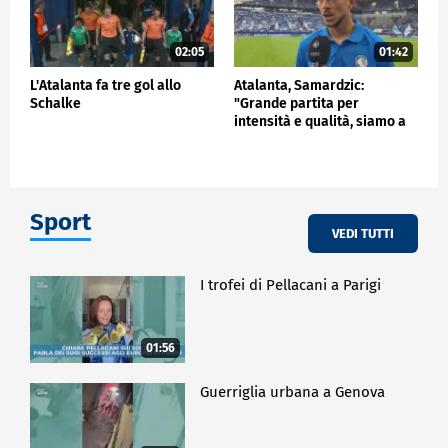
02:05
01:42
L'Atalanta fa tre gol allo
Atalanta, Samardzic:
Schalke
"Grande partita per
intensità e qualità, siamo a
buon punto"
Sport
VEDI TUTTI
I trofei di Pellacani a Parigi
01:56
Guerriglia urbana a Genova