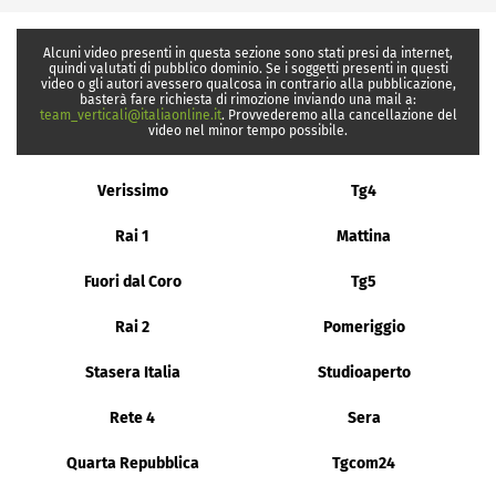
Alcuni video presenti in questa sezione sono stati presi da internet,
quindi valutati di pubblico dominio. Se i soggetti presenti in questi
video o gli autori avessero qualcosa in contrario alla pubblicazione,
basterà fare richiesta di rimozione inviando una mail a:
team_verticali@italiaonline.it
. Provvederemo alla cancellazione del
video nel minor tempo possibile.
Verissimo
Tg4
Rai 1
Mattina
Fuori dal Coro
Tg5
Rai 2
Pomeriggio
Stasera Italia
Studioaperto
Rete 4
Sera
Quarta Repubblica
Tgcom24