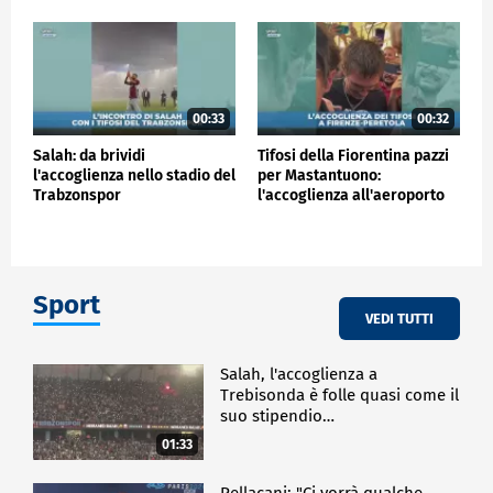
00:33
00:32
Salah: da brividi
Tifosi della Fiorentina pazzi
l'accoglienza nello stadio del
per Mastantuono:
Trabzonspor
l'accoglienza all'aeroporto
Sport
VEDI TUTTI
Salah, l'accoglienza a
Trebisonda è folle quasi come il
suo stipendio…
01:33
Pellacani: "Ci vorrà qualche