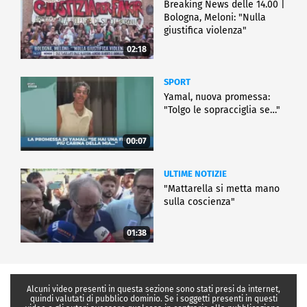
Breaking News delle 14.00 |
Bologna, Meloni: "Nulla
giustifica violenza"
02:18
SPORT
Yamal, nuova promessa:
"Tolgo le sopracciglia se…"
00:07
ULTIME NOTIZIE
"Mattarella si metta mano
sulla coscienza"
01:38
Alcuni video presenti in questa sezione sono stati presi da internet,
quindi valutati di pubblico dominio. Se i soggetti presenti in questi