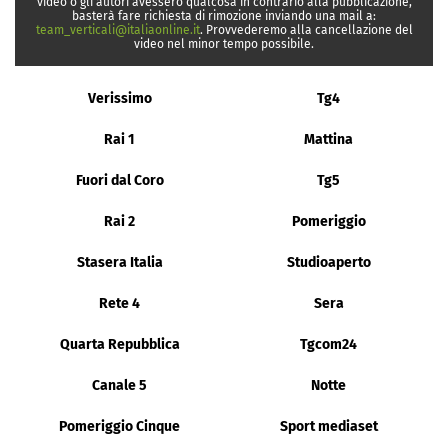
video o gli autori avessero qualcosa in contrario alla pubblicazione,
basterà fare richiesta di rimozione inviando una mail a:
team_verticali@italiaonline.it
. Provvederemo alla cancellazione del
video nel minor tempo possibile.
Verissimo
Tg4
Rai 1
Mattina
Fuori dal Coro
Tg5
Rai 2
Pomeriggio
Stasera Italia
Studioaperto
Rete 4
Sera
Quarta Repubblica
Tgcom24
Canale 5
Notte
Pomeriggio Cinque
Sport mediaset