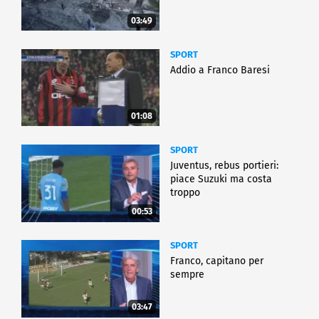
03:49
SPORT
Addio a Franco Baresi
01:08
SPORT
Juventus, rebus portieri:
piace Suzuki ma costa
troppo
00:53
SPORT
Franco, capitano per
sempre
03:47