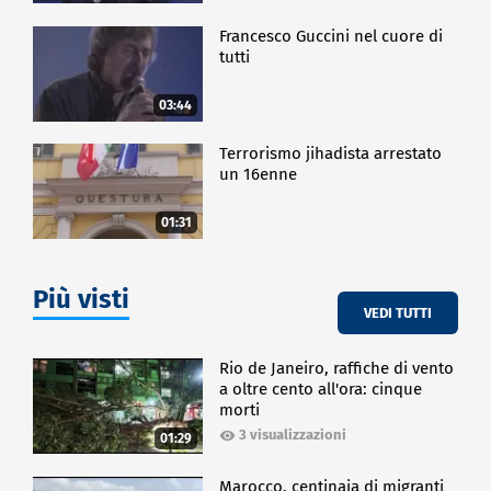
Francesco Guccini nel cuore di
tutti
03:44
Terrorismo jihadista arrestato
un 16enne
01:31
Più visti
VEDI TUTTI
Rio de Janeiro, raffiche di vento
a oltre cento all'ora: cinque
morti
3 visualizzazioni
01:29
Marocco, centinaia di migranti