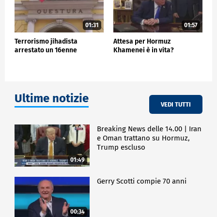
01:31
01:57
Terrorismo jihadista
Attesa per Hormuz
arrestato un 16enne
Khamenei è in vita?
Ultime notizie
VEDI TUTTI
Breaking News delle 14.00 | Iran
e Oman trattano su Hormuz,
Trump escluso
01:49
Gerry Scotti compie 70 anni
00:34