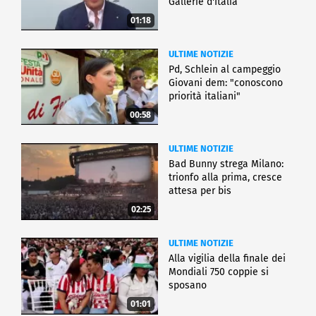
Gallerie d'Italia
01:18
ULTIME NOTIZIE
Pd, Schlein al campeggio
Giovani dem: "conoscono
priorità italiani"
00:58
ULTIME NOTIZIE
Bad Bunny strega Milano:
trionfo alla prima, cresce
attesa per bis
02:25
ULTIME NOTIZIE
Alla vigilia della finale dei
Mondiali 750 coppie si
sposano
01:01