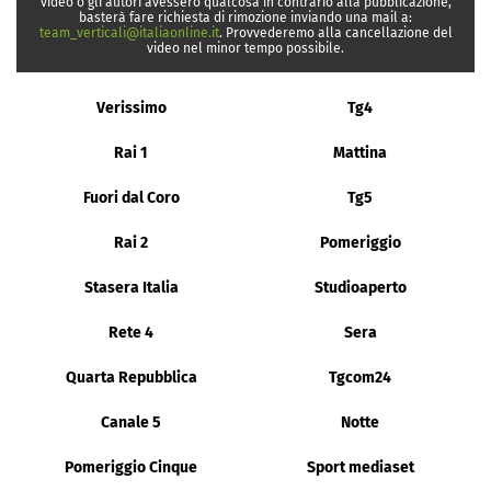
video o gli autori avessero qualcosa in contrario alla pubblicazione,
basterà fare richiesta di rimozione inviando una mail a:
team_verticali@italiaonline.it
. Provvederemo alla cancellazione del
video nel minor tempo possibile.
Verissimo
Tg4
Rai 1
Mattina
Fuori dal Coro
Tg5
Rai 2
Pomeriggio
Stasera Italia
Studioaperto
Rete 4
Sera
Quarta Repubblica
Tgcom24
Canale 5
Notte
Pomeriggio Cinque
Sport mediaset