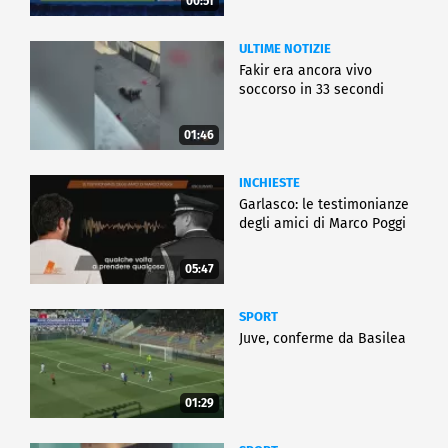
00:51
ULTIME NOTIZIE
Fakir era ancora vivo
soccorso in 33 secondi
01:46
INCHIESTE
Garlasco: le testimonianze
degli amici di Marco Poggi
05:47
SPORT
Juve, conferme da Basilea
01:29