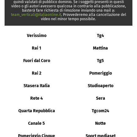
quindi valutati di pubblico dominio. Se i soggetti presenti in questi
video o gli autori avessero qualcosa in contrario alla pubblicazione,
basterà fare richiesta di rimozione inviando una mail a:
team_verticali@italiaonline.it
. Provvederemo alla cancellazione del
video nel minor tempo possibile.
Verissimo
Tg4
Rai 1
Mattina
Fuori dal Coro
Tg5
Rai 2
Pomeriggio
Stasera Italia
Studioaperto
Rete 4
Sera
Quarta Repubblica
Tgcom24
Canale 5
Notte
Pomeriggio Cinque
Sport mediaset