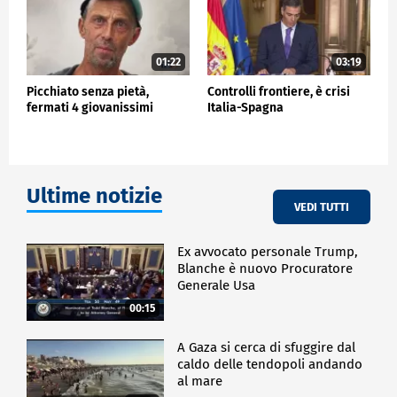
01:22
03:19
Picchiato senza pietà,
Controlli frontiere, è crisi
fermati 4 giovanissimi
Italia-Spagna
Ultime notizie
VEDI TUTTI
Ex avvocato personale Trump,
Blanche è nuovo Procuratore
Generale Usa
00:15
A Gaza si cerca di sfuggire dal
caldo delle tendopoli andando
al mare