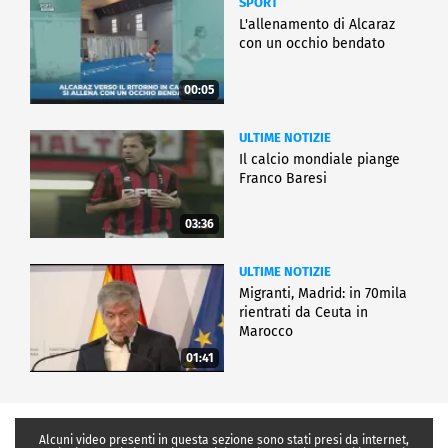
SPORT
L'allenamento di Alcaraz
con un occhio bendato
00:05
ULTIME NOTIZIE
Il calcio mondiale piange
Franco Baresi
03:36
ULTIME NOTIZIE
Migranti, Madrid: in 70mila
rientrati da Ceuta in
Marocco
01:41
Alcuni video presenti in questa sezione sono stati presi da internet,