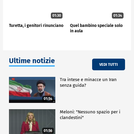
01:30
01:34
Turetta, i genitori rinunciano
Quel bambino speciale solo
in aula
Ultime notizie
VEDI TUTTI
Tra intese e minacce un Iran
senza guida?
01:54
Meloni: "Nessuno spazio per i
clandestini"
01:56