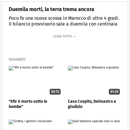
Duemila morti, la terra trema ancora
Poco fa una nuova scossa in Marocco di oltre 4 gradi.
Il bilancio provvisorio sale a duemila con centinaia
di dispersi.
MEDIASET
STUDIOAPERTO
SUGGERITI
02:13
01:33
"Kfir è morto sotto le
Caso Cospito, Delmastro a
bombe"
giudizio