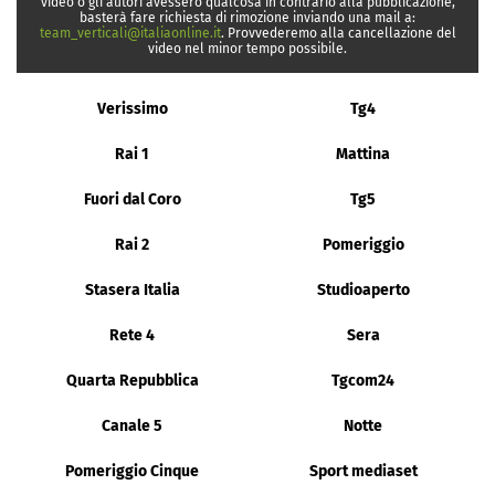
video o gli autori avessero qualcosa in contrario alla pubblicazione,
basterà fare richiesta di rimozione inviando una mail a:
team_verticali@italiaonline.it
. Provvederemo alla cancellazione del
video nel minor tempo possibile.
Verissimo
Tg4
Rai 1
Mattina
Fuori dal Coro
Tg5
Rai 2
Pomeriggio
Stasera Italia
Studioaperto
Rete 4
Sera
Quarta Repubblica
Tgcom24
Canale 5
Notte
Pomeriggio Cinque
Sport mediaset