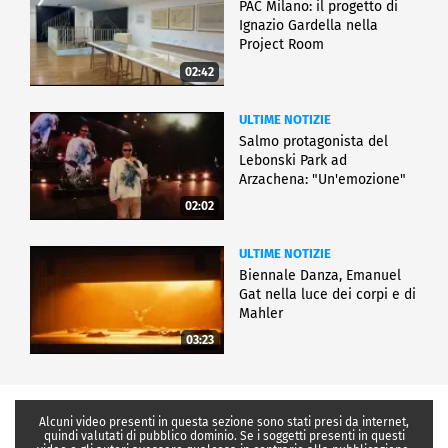
PAC Milano: il progetto di
Ignazio Gardella nella
Project Room
02:42
ULTIME NOTIZIE
Salmo protagonista del
Lebonski Park ad
Arzachena: "Un'emozione"
02:02
ULTIME NOTIZIE
Biennale Danza, Emanuel
Gat nella luce dei corpi e di
Mahler
03:23
Alcuni video presenti in questa sezione sono stati presi da internet,
quindi valutati di pubblico dominio. Se i soggetti presenti in questi