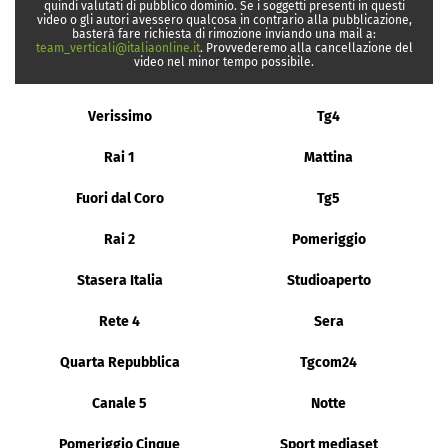
quindi valutati di pubblico dominio. Se i soggetti presenti in questi
video o gli autori avessero qualcosa in contrario alla pubblicazione,
basterà fare richiesta di rimozione inviando una mail a:
team_verticali@italiaonline.it
. Provvederemo alla cancellazione del
video nel minor tempo possibile.
Verissimo
Tg4
Rai 1
Mattina
Fuori dal Coro
Tg5
Rai 2
Pomeriggio
Stasera Italia
Studioaperto
Rete 4
Sera
Quarta Repubblica
Tgcom24
Canale 5
Notte
Pomeriggio Cinque
Sport mediaset