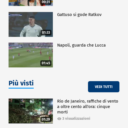
00:31
Gattuso si gode Ratkov
01:33
Napoli, guarda che Lucca
01:45
Più visti
VEDI TUTTI
Rio de Janeiro, raffiche di vento
a oltre cento all'ora: cinque
morti
3 visualizzazioni
01:29