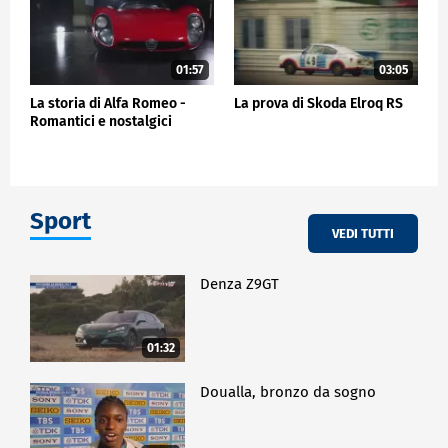
01:57
03:05
La storia di Alfa Romeo -
La prova di Skoda Elroq RS
Romantici e nostalgici
Sport
VEDI TUTTI
Denza Z9GT
01:32
Doualla, bronzo da sogno