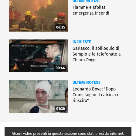
ULTIME NOTIZIE
Fiamme e sfollati
emergenza incendi
04:35
INCHIESTE
Garlasco: il soliloquio di
Sempio e le telefonate a
Chiara Poggi
00:44
ULTIME NOTIZIE
Leonardo Bove: "Dopo
Crans sogno il calcio, ci
riuscirò"
01:36
Alcuni video presenti in questa sezione sono stati presi da internet,