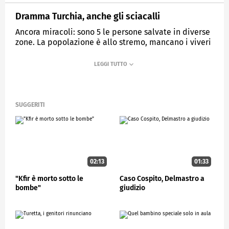
Dramma Turchia, anche gli sciacalli
Ancora miracoli: sono 5 le persone salvate in diverse
zone. La popolazione è allo stremo, mancano i viveri
e fa freddo
MEDIASET
STUDIOAPERTO
SUGGERITI
02:13
01:33
"Kfir è morto sotto le
Caso Cospito, Delmastro a
bombe"
giudizio