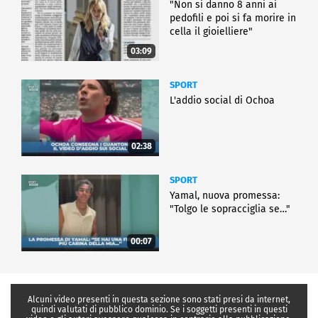
"Non si danno 8 anni ai
pedofili e poi si fa morire in
cella il gioielliere"
03:09
SPORT
L'addio social di Ochoa
02:38
SPORT
Yamal, nuova promessa:
"Tolgo le sopracciglia se…"
00:07
Alcuni video presenti in questa sezione sono stati presi da internet,
quindi valutati di pubblico dominio. Se i soggetti presenti in questi