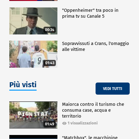
"Oppenheimer" tra poco in
prima tv su Canale 5
00:34
Sopravvissuti a Crans, l'omaggio
alle vittime
01:43
Più visti
VEDI TUTTI
Maiorca contro il turismo che
consuma case, acqua e
territorio
1 visualizzazioni
01:49
"Matchbox", le macchinine