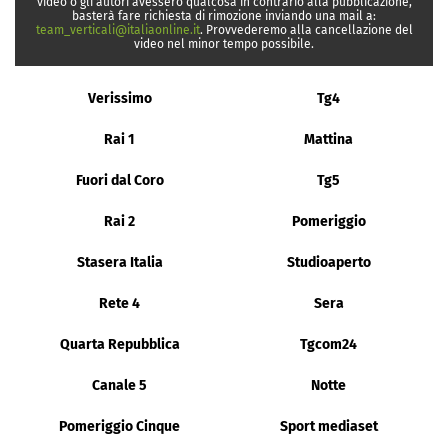
video o gli autori avessero qualcosa in contrario alla pubblicazione,
basterà fare richiesta di rimozione inviando una mail a:
team_verticali@italiaonline.it
. Provvederemo alla cancellazione del
video nel minor tempo possibile.
Verissimo
Tg4
Rai 1
Mattina
Fuori dal Coro
Tg5
Rai 2
Pomeriggio
Stasera Italia
Studioaperto
Rete 4
Sera
Quarta Repubblica
Tgcom24
Canale 5
Notte
Pomeriggio Cinque
Sport mediaset