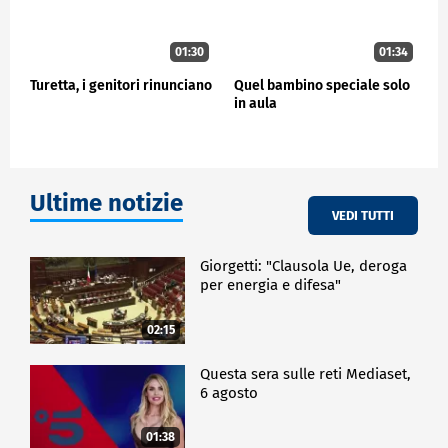
01:30
01:34
Turetta, i genitori rinunciano
Quel bambino speciale solo
in aula
Ultime notizie
VEDI TUTTI
Giorgetti: "Clausola Ue, deroga
per energia e difesa"
02:15
Questa sera sulle reti Mediaset,
6 agosto
01:38