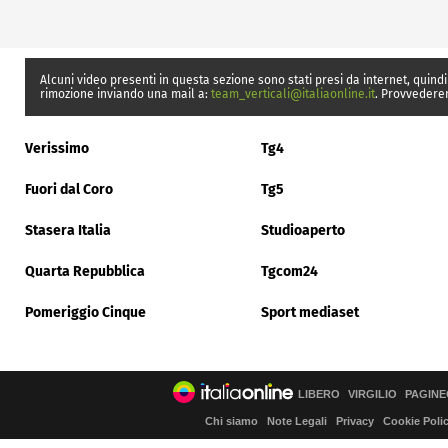
Alcuni video presenti in questa sezione sono stati presi da internet, quindi
rimozione inviando una mail a:
team_verticali@italiaonline.it
. Provvedere
Verissimo
Tg4
Fuori dal Coro
Tg5
Stasera Italia
Studioaperto
Quarta Repubblica
Tgcom24
Pomeriggio Cinque
Sport mediaset
LIBERO
VIRGILIO
PAGINE
Chi siamo
Note Legali
Privacy
Cookie Poli