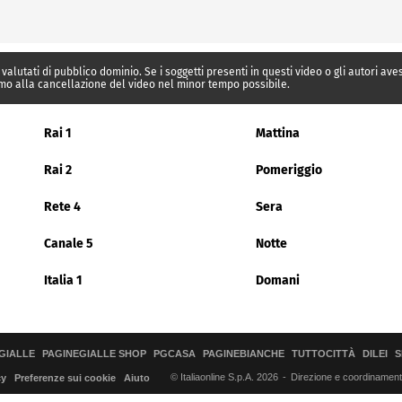
 valutati di pubblico dominio. Se i soggetti presenti in questi video o gli autori av
mo alla cancellazione del video nel minor tempo possibile.
Rai 1
Mattina
Rai 2
Pomeriggio
Rete 4
Sera
Canale 5
Notte
Italia 1
Domani
GIALLE
PAGINEGIALLE SHOP
PGCASA
PAGINEBIANCHE
TUTTOCITTÀ
DILEI
S
© Italiaonline S.p.A. 2026
Direzione e coordinamento 
cy
Preferenze sui cookie
Aiuto