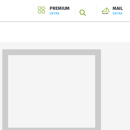
PREMIUM
MAIL
SEARCH
ENTRA
ENTRA
ENTRA