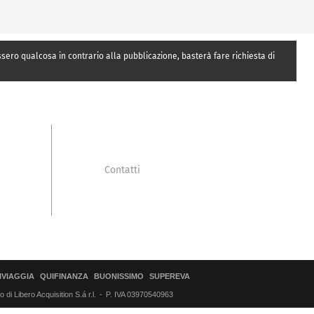
essero qualcosa in contrario alla pubblicazione, basterà fare richiesta di
Contatti
IVIAGGIA
QUIFINANZA
BUONISSIMO
SUPEREVA
di Libero Acquisition S.á r.l.
P. IVA 03970540963