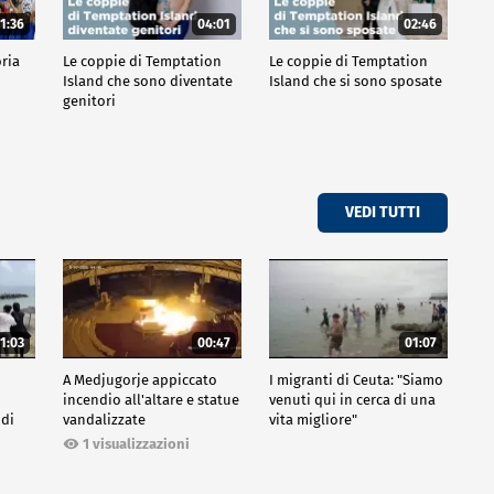
1:36
04:01
02:46
oria
Le coppie di Temptation
Le coppie di Temptation
Island che sono diventate
Island che si sono sposate
genitori
VEDI TUTTI
1:03
00:47
01:07
A Medjugorje appiccato
I migranti di Ceuta: "Siamo
incendio all'altare e statue
venuti qui in cerca di una
 di
vandalizzate
vita migliore"
1 visualizzazioni