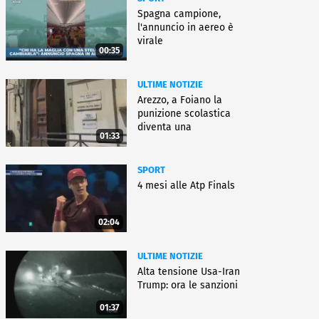
Spagna campione,
l'annuncio in aereo è
virale
00:35
ULTIME NOTIZIE
Arezzo, a Foiano la
punizione scolastica
diventa una
01:33
rieducazione
SPORT
4 mesi alle Atp Finals
02:04
ULTIME NOTIZIE
Alta tensione Usa-Iran
Trump: ora le sanzioni
01:37