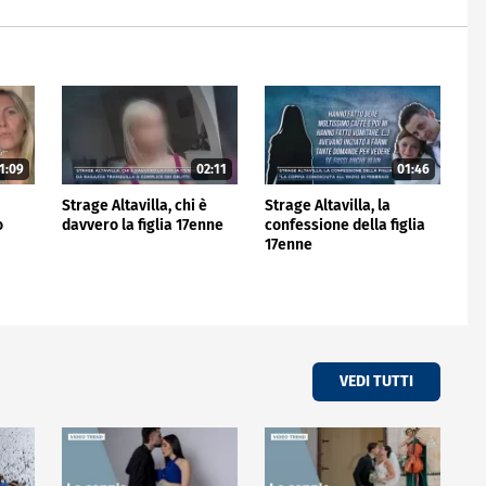
1:09
02:11
01:46
Strage Altavilla, chi è
Strage Altavilla, la
o
davvero la figlia 17enne
confessione della figlia
17enne
VEDI TUTTI