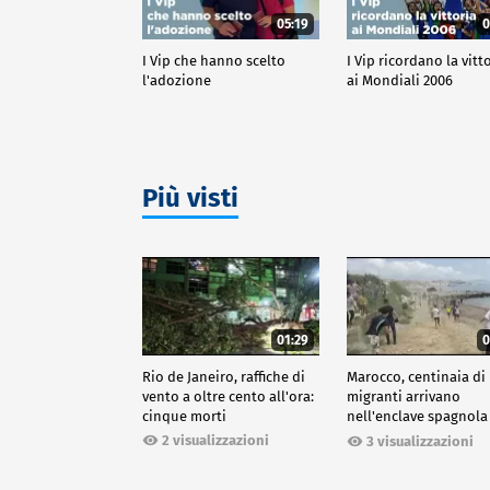
05:19
0
I Vip che hanno scelto
I Vip ricordano la vitt
l'adozione
ai Mondiali 2006
Più visti
01:29
0
Rio de Janeiro, raffiche di
Marocco, centinaia di
vento a oltre cento all'ora:
migranti arrivano
cinque morti
nell'enclave spagnola
Ceuta
2 visualizzazioni
3 visualizzazioni