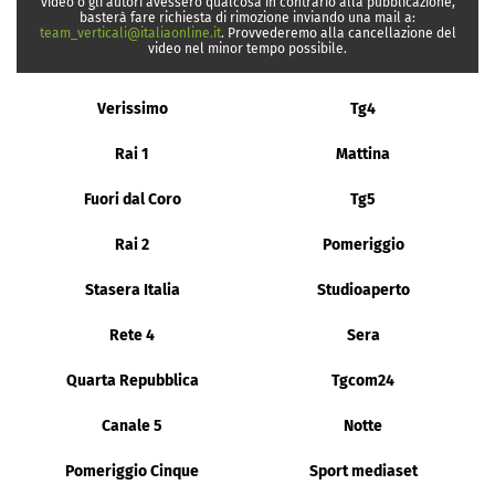
video o gli autori avessero qualcosa in contrario alla pubblicazione,
basterà fare richiesta di rimozione inviando una mail a:
team_verticali@italiaonline.it
. Provvederemo alla cancellazione del
video nel minor tempo possibile.
Verissimo
Tg4
Rai 1
Mattina
Fuori dal Coro
Tg5
Rai 2
Pomeriggio
Stasera Italia
Studioaperto
Rete 4
Sera
Quarta Repubblica
Tgcom24
Canale 5
Notte
Pomeriggio Cinque
Sport mediaset