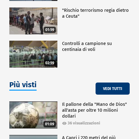
"Rischio terrorismo regia dietro
a Ceuta"
01:59
Controlli a campione su
centinaia di voli
02:59
Più visti
VEDI TUTTI
Il pallone della "Mano de Dios"
all'asta per oltre 10 milioni
dollari
36 visualizzazioni
01:09
A Capri i 220 metri del più