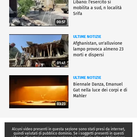
Libano: l'esercito si
mobilita a sud, n località
Srifa
00:57
ULTIME NOTIZIE
Afghanistan, un'alluvione
lampo provoca almeno 23
morti e dispersi
01:41
ULTIME NOTIZIE
Biennale Danza, Emanuel
Gat nella luce dei corpi e di
Mahler
03:23
Alcuni video presenti in questa sezione sono stati presi da internet,
quindi valutati di pubblico dominio. Se i soggetti presenti in questi