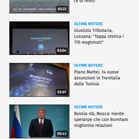
(e di remi)
02:23
ULTIME NOTIZIE
Giustizia Tributaria,
Lussana: "Tappa storica i
170 magistrati"
03:04
ULTIME NOTIZIE
Piano Mattei, 14 nuove
assunzioni in Trenitalia
dalla Tunisia
02:07
ULTIME NOTIZIE
Russia-Gb, Mosca: niente
speranze che con Burnham
migliorino relazioni
00:43