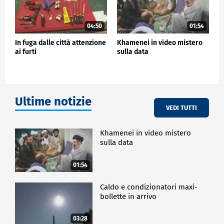
04:50
01:54
In fuga dalle città attenzione
Khamenei in video mistero
ai furti
sulla data
Ultime notizie
VEDI TUTTI
Khamenei in video mistero
sulla data
01:54
Caldo e condizionatori maxi-
bollette in arrivo
03:28